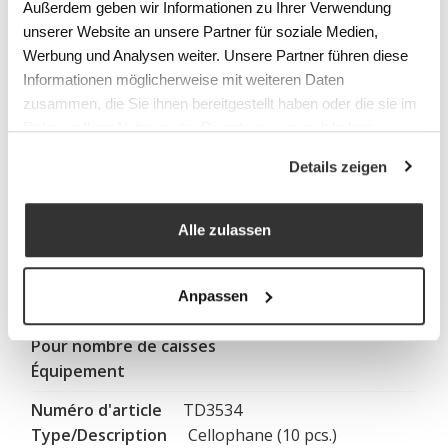
Außerdem geben wir Informationen zu Ihrer Verwendung
unserer Website an unsere Partner für soziale Medien,
Werbung und Analysen weiter. Unsere Partner führen diese
TD3538
Informationen möglicherweise mit weiteren Daten
Caisse de rangement jaune
zusammen, die Sie ihnen bereitgestellt haben oder die sie im
500 x 300 x
Rahmen Ihrer Nutzung der Dienste gesammelt haben.
200 mm
Details zeigen
Alle zulassen
TD3533
Étiquettes (100 pcs.)
81 x 42 mm
Anpassen
TD3534
Cellophane (10 pcs.)