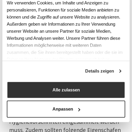
Wir verwenden Cookies, um Inhalte und Anzeigen zu
Wäschewagen für einen Wäschesack mit 160
personalisieren, Funktionen für soziale Medien anbieten zu
Litern Volumen anzuschaffen oder doch
können und die Zugriffe auf unsere Website zu analysieren.
besser einen Sammelwagen mit drei 3
Außerdem geben wir Informationen zu Ihrer Verwendung
unserer Website an unsere Partner für soziale Medien,
Säcken.
Werbung und Analysen weiter. Unsere Partner führen diese
Informationen möglicherweise mit weiteren Daten
zusammen, die Sie ihnen bereitgestellt haben oder die sie im
3. Hygiene-Vorschriften
Rahmen Ihrer Nutzung der Dienste gesammelt haben.
Details zeigen
Wie bereits beim Wäschevolumen
angesprochen, können auch die Hygiene-
Vorschriften gewisse Beschränkungen bei
Alle zulassen
den Grössen der Wäschesäcke zur Folge
haben. Gerade wenn in einem Durchlauf
Anpassen
Wäsche mit verschiedenen
Hygienevorschriften eingesammelt werden
muss. Zudem sollten folgende Eigenschafen