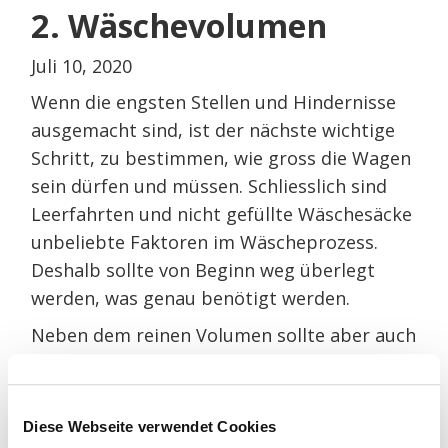
2. Wäschevolumen
Juli 10, 2020
Wenn die engsten Stellen und Hindernisse
ausgemacht sind, ist der nächste wichtige
Schritt, zu bestimmen, wie gross die Wagen
sein dürfen und müssen. Schliesslich sind
Leerfahrten und nicht gefüllte Wäschesäcke
unbeliebte Faktoren im Wäscheprozess.
Deshalb sollte von Beginn weg überlegt
werden, was genau benötigt werden.
Neben dem reinen Volumen sollte aber auch
berücksichtigt werden, ob verschiedene
Arten von Wäsche im gleichen Wäschwagen
gesammelt werden sollen. Oder anders
Diese Webseite verwendet Cookies
gesagt: Ist es sinnvoller einen einzelnen