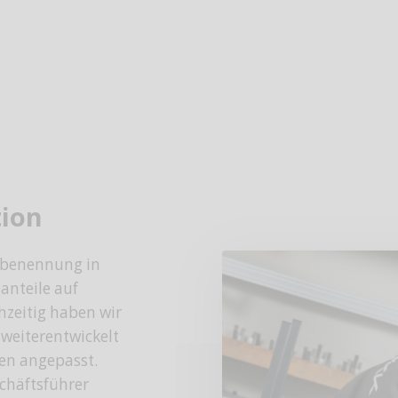
tion
mbenennung in
anteile auf
hzeitig haben wir
 weiterentwickelt
en angepasst.
chäftsführer