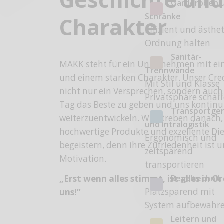
Garderoben 
Schränke
Charakter
Effizient und ästhe
Ordnung halten
Sanitär-
MAKK steht für ein Unternehmen mit ein
Trennwände
und einem starken Charakter. Unser Cred
Mit Stil und Klasse
nicht nur ein Versprechen, sondern auch
Privatsphäre schaf
Tag das Beste zu geben und uns kontinui
Transportge
weiterzuentwickeln. Wir streben danach
und Intralogistik
hochwertige Produkte und exzellente Di
Ergonomisch und
begeistern, denn ihre Zufriedenheit ist 
zeitsparend
Motivation.
transportieren
Regaltechnik
„Erst wenn alles stimmt, ist alles in O
Platzsparend mit
uns!“
System aufbewahr
Leitern und