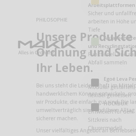
Arbeitsplattformen
Sicher und unfallfre
PHILOSOPHIE
arbeiten in Höhe u
Tiefe
Unsere Produkte
Abfallbehälte
und Recyclingstati
Ordnung und Sich
Funktionell und sa
Abfall sammeln
Ihr Leben.
Egoé Leva Pe
Bei uns steht die Leidenschaft im Mitte
Modular gestalten,
handwerklichem Können entwickeln, pro
flexibel geniessen
wir Produkte, die einfach gut sind. Die l
HOCKBOX
umweltverträglich sind und Ihren Alltag 
Entwickelt für den
sicherer machen.
Sitzkreis nach
Churermodell
Unser vielfältiges Angebot an Betriebse