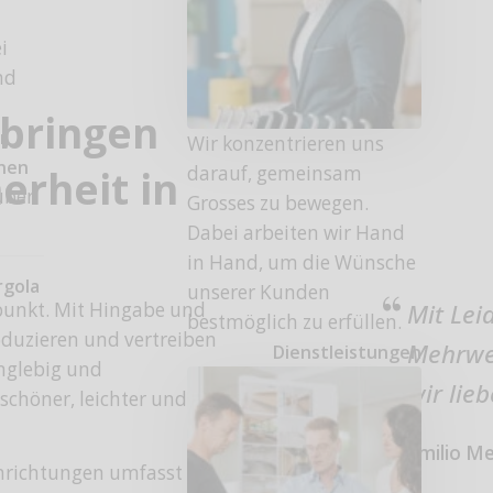
i
nd
 bringen
r
Wir konzentrieren uns
onen
darauf, gemeinsam
erheit in
uber
Grosses zu bewegen.
Dabei arbeiten wir Hand
in Hand, um die Wünsche
rgola
unserer Kunden
lpunkt. Mit Hingabe und
Mit Lei
bestmöglich zu erfüllen.
duzieren und vertreiben
Mehrwer
Dienstleistungen
anglebig und
wir lie
schöner, leichter und
Emilio Me
inrichtungen umfasst