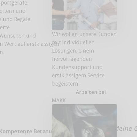
portgeräte,
Leitern und
 und Regale.
erte
Wir wollen unsere Kunden
n Wünschen und
mit individuellen
n Wert auf erstklassigen
Lösungen, einem
n.
hervorragenden
Kundensupport und
erstklassigem Service
begeistern.
Arbeiten bei
MAKK
Meine G
Kompetente Beratung