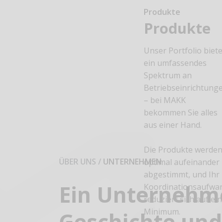
Produkte
Produkte
Unser Portfolio biete
ein umfassendes
Spektrum an
Betriebseinrichtung
– bei MAKK
bekommen Sie alles
aus einer Hand.
Die Produkte werde
ÜBER UNS
/
UNTERNEHMEN
optimal aufeinander
abgestimmt, und Ihr
Ein Unternehm
Koordinationsaufwa
reduziert sich auf ei
Minimum.
Geschichte un