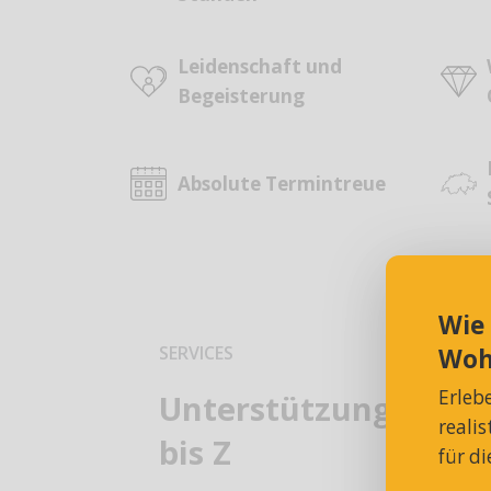
Leidenschaft und
Begeisterung
Absolute Termintreue
Wie
SERVICES
Woh
Erleb
Unterstützung für Si
reali
bis Z
für d