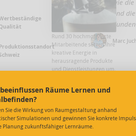
wie die
und die
Wertbeständige
Kunden
Qualität
Rund 30 hochmotivierte
Marc Juch
Mitarbeitende setzen ihre
Produktionsstandort
kreative Energie in
Schweiz
herausragende Produkte
und Dienstleistungen um.
Gehören vielleicht auch
Sie bald dazu?
 beeinflussen Räume Lernen und
lbefinden?
en Sie die Wirkung von Raumgestaltung anhand
e, von A
stischer Simulationen und gewinnen Sie konkrete Impul
ie Planung zukunftsfähiger Lernräume.