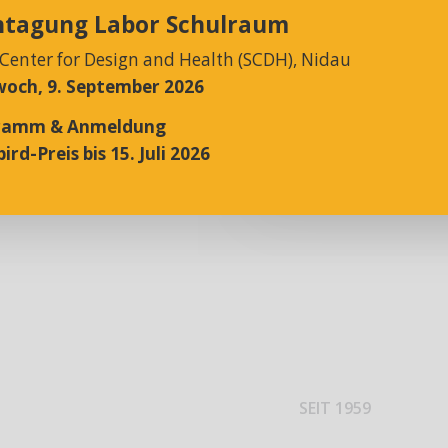
Profitieren Sie
htagung Labor Schulraum
nseren
 Center for Design and Health (SCDH), Nidau
zum Beispiel
och, 9. September 2026
n, Mass- und
inare und vieles
ramm & Anmeldung
ird-Preis bis 15. Juli 2026
 verwirklichen und
SEIT 1959