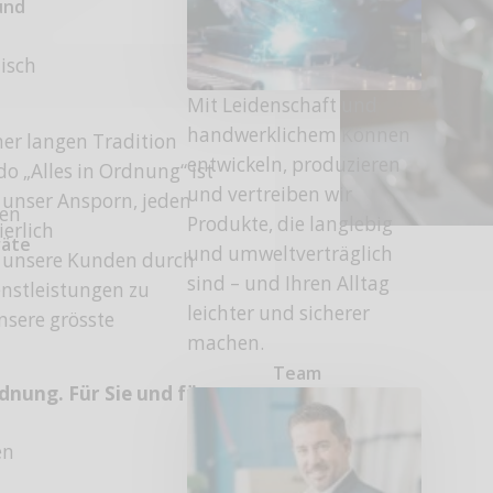
und
tisch
Mit Leidenschaft und
handwerklichem Können
er langen Tradition
entwickeln, produzieren
o „Alles in Ordnung“ ist
und vertreiben wir
 unser Ansporn, jeden
fen
Produkte, die langlebig
erlich
räte
und umweltverträglich
, unsere Kunden durch
sind – und Ihren Alltag
enstleistungen zu
leichter und sicherer
unsere grösste
machen.
Team
rdnung. Für Sie und für
en