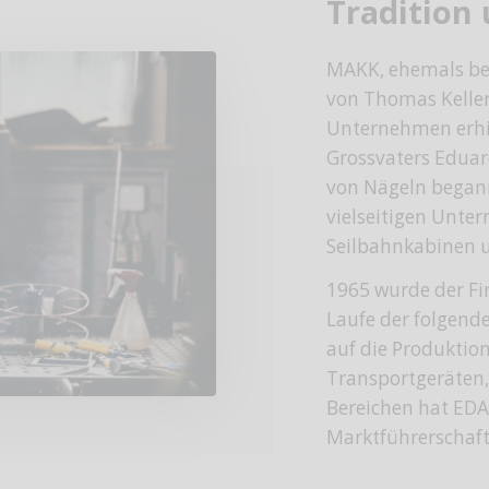
Tradition
MAKK, ehemals bek
von Thomas Keller
Unternehmen erhi
Grossvaters Eduard
von Nägeln begann
vielseitigen Unt
Seilbahnkabinen un
1965 wurde der Fi
Laufe der folgend
auf die Produktion
Transportgeräten,
Bereichen hat EDA
Marktführerschaft