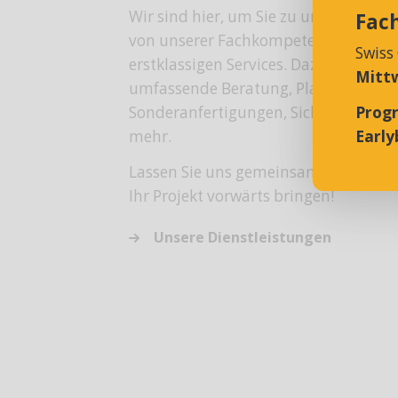
Wir sind hier, um Sie zu unterstützen: 
Fac
von unserer Fachkompetenz sowie u
Swiss
erstklassigen Services. Dazu gehören 
Mittw
umfassende Beratung, Planungshilfe
Sonderanfertigungen, Sicherheitssem
Prog
mehr.
Earlyb
Lassen Sie uns gemeinsam Ihre Ideen
Ihr Projekt vorwärts bringen!
Unsere Dienstleistungen