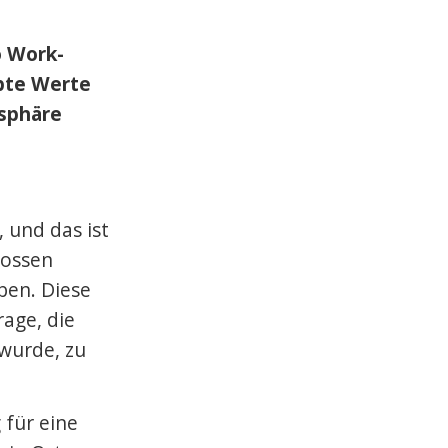
o Work-
ebte Werte
osphäre
 und das ist
rossen
ben. Diese
rage, die
wurde, zu
 für eine