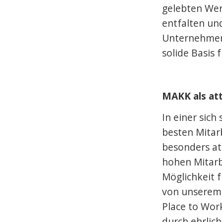
gelebten Wert
entfalten un
Unternehmens
solide Basis 
MAKK als att
In einer sich
besten Mitar
besonders att
hohen Mitarbe
Möglichkeit f
von unserem
Place to Work
durch ehrlic