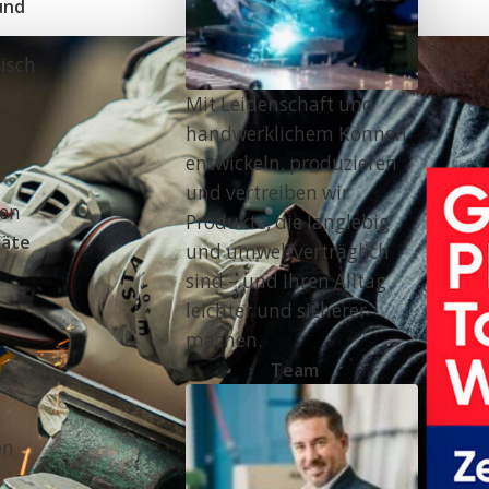
und
tisch
Mit Leidenschaft und
handwerklichem Können
entwickeln, produzieren
und vertreiben wir
fen
Produkte, die langlebig
räte
und umweltverträglich
sind – und Ihren Alltag
leichter und sicherer
machen.
Team
en