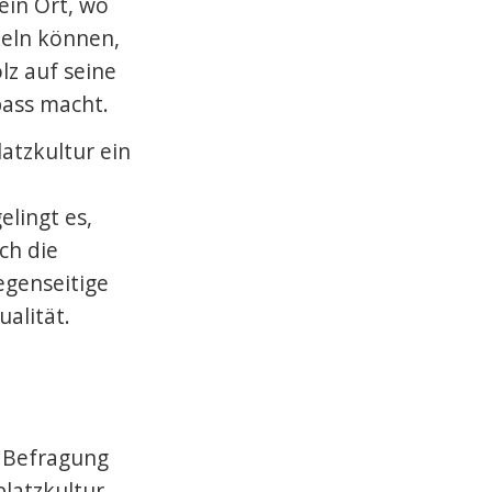
ein Ort, wo
keln können,
lz auf seine
pass macht.
atzkultur ein
elingt es,
ch die
egenseitige
alität.
 Befragung
platzkultur