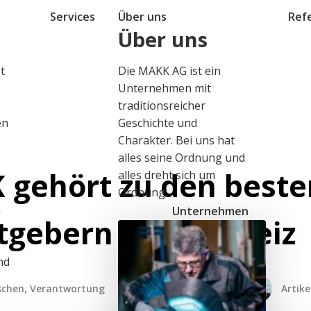
Services
Über uns
Ref
Über uns
t
Die MAKK AG ist ein
Unternehmen mit
traditionsreicher
en
Geschichte und
Charakter. Bei uns hat
alles seine Ordnung und
gehört zu den beste
alles dreht sich um
Ordnung.
n
Unternehmen
tgebern der Schweiz
nd
n
schen, Verantwortung
Artike