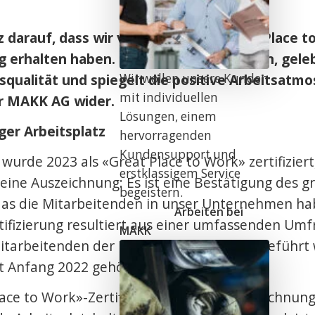
lz darauf, dass wir vor Kurzem die Great Place t
ng erhalten haben. Sie steht für Vertrauen, gel
Wir wollen unsere Kunden
qualität und spiegelt die positive Arbeitsatm
mit individuellen
er MAKK AG wider.
Lösungen, einem
iger Arbeitsplatz
hervorragenden
Kundensupport und
urde 2023 als «Great Place to Work» zertifiziert,
erstklassigem Service
eine Auszeichnung: Es ist eine Bestätigung des g
begeistern.
das die Mitarbeitenden in unser Unternehmen ha
Arbeiten bei
tifizierung resultiert aus einer umfassenden Umf
MAKK
Mitarbeitenden der Hammer Group durchgeführt 
t Anfang 2022 gehört.
ace to Work»-Zertifizierung ist eine Auszeichnung