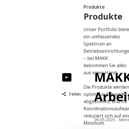
Produkte
Produkte
Unser Portfolio biete
ein umfassendes
Spektrum an
Betriebseinrichtung
– bei MAKK
bekommen Sie alles
MAKK 
aus einer Hand.
Die Produkte werde
Arbei
optimal aufeinander
Teilen
abgestimmt, und Ihr
Koordinationsaufwa
reduziert sich auf ei
09.05.2025 - Men
Minimum.