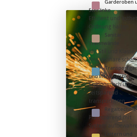
Garderoben 
Schränke
Effizient und ästhe
Ordnung halten
Sanitär-
Trennwände
Mit Stil und Klasse
Privatsphäre schaf
Transportge
und Intralogistik
Ergonomisch und
zeitsparend
transportieren
Regaltechnik
Platzsparend mit
System aufbewahr
Leitern und