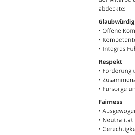
Fac
abdeckte:
Swiss
Glaubwürdig
Mitt
• Offene Ko
• Kompetent
Prog
• Integres F
Early
Respekt
• Förderung
• Zusammena
• Fürsorge u
Fairness
• Ausgewoge
• Neutralitä
• Gerechtigk