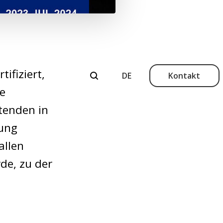
ifiziert,
Kontakt
ne
tenden in
rung
allen
de, zu der