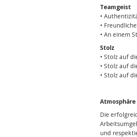
Teamgeist
• Authentizit
• Freundlich
• An einem S
Stolz
• Stolz auf d
• Stolz auf d
• Stolz auf 
Atmosphäre d
Die erfolgrei
Arbeitsumgeb
und respekti