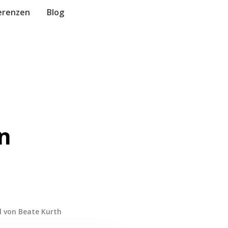
erenzen
Blog
n
l von Beate Kurth