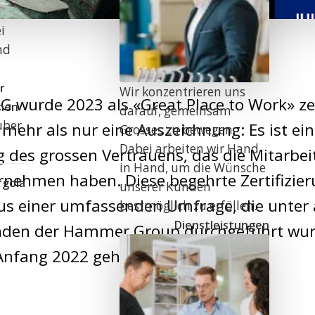
i
nd
r
Wir konzentrieren uns
 wurde 2023 als «Great Place to Work» zert
onen
darauf, gemeinsam
uber
 mehr als nur eine Auszeichnung: Es ist ei
Grosses zu bewegen.
Dabei arbeiten wir Hand
 des grossen Vertrauens, das die Mitarbei
in Hand, um die Wünsche
rnehmen haben. Diese begehrte Zertifizie
rgola
unserer Kunden
aus einer umfassenden Umfrage, die unter 
bestmöglich zu erfüllen.
Dienstleistungen
nden der Hammer Group durchgeführt wur
Anfang 2022 gehört.