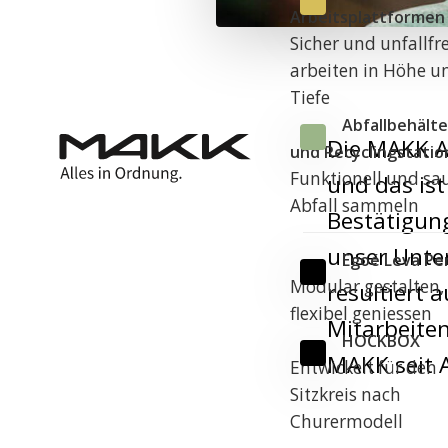
Arbeitsplattformen
Sicher und unfallfre
arbeiten in Höhe u
Tiefe
Abfallbehälte
Die MAKK AG
und Recyclingstati
Funktionell und sa
und das ist
Abfall sammeln
Bestätigung
unser Unte
Egoé Leva Pe
Modular gestalten,
resultiert 
flexibel geniessen
Mitarbeite
HOCKBOX
MAKK seit 
Entwickelt für den
Sitzkreis nach
Churermodell