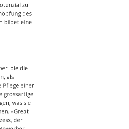
otenzial zu
chöpfung des
 bildet eine
er, die die
n, als
e Pflege einer
e grossartige
gen, was sie
en. «Great
zess, der
 Bewerber