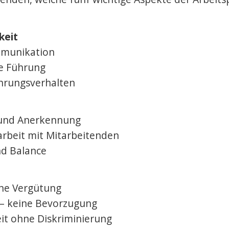
htagung Labor Schulraum
 Center for Design and Health (SCDH), Nidau
keit
woch, 9. September 2026
mmunikation
e Führung
ramm & Anmeldung
ührungsverhalten
bird-Preis bis 15. Juli 2026
 und Anerkennung
rbeit mit Mitarbeitenden
nd Balance
ne Vergütung
t – keine Bevorzugung
eit ohne Diskriminierung