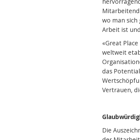
hervorragende
Mitarbeitend
wo man sich 
Arbeit ist u
«Great Place 
weltweit eta
Organisation
das Potential
Wertschöpfun
Wie
Vertrauen, d
Woh
Erle
Glaubwürdigk
reali
Impu
Die Auszeich
der Mitarbei