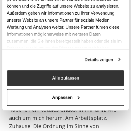
und es kann sein, dass Sie innehalten und
können und die Zugriffe auf unsere Website zu analysieren.
anfangen zu reflektieren. Sich hinterfragen.
Außerdem geben wir Informationen zu Ihrer Verwendung
Sich Gedanken machen über eben dieses
unserer Website an unsere Partner für soziale Medien,
«alles in Ordnung.» Sich Gedanken machen
Werbung und Analysen weiter. Unsere Partner führen diese
über Ihre vielleicht stockende Karriere, die
Informationen möglicherweise mit weiteren Daten
Ursachen der dauernden
zusammen, die Sie ihnen bereitgestellt haben oder die sie im
Rahmen Ihrer Nutzung der Dienste gesammelt haben.
Arbeitsüberlastung, den Knatsch zuhause,
die dauernden Magenschmerzen, das
Details zeigen
Verhältnis zu Ihrer Mutter, das Team in der
Firma, das neue Produkt, den schwierigen
Alle zulassen
Kunden, oder die Lösung für ein blödes
Problem.
Anpassen
Bei mir ist nicht immer alles in Ordnung. Oft
habe ich ein totales Chaos. In mir drin, wie
auch um mich herum. Am Arbeitsplatz.
Zuhause. Die Ordnung im Sinne von