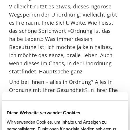
Vielleicht nützt es etwas, dieses rigorose
Wegsperren der Unordnung. Vielleicht gibt
es Freiraum. Freie Sicht. Weite. Wie heisst
das schöne Sprichwort «Ordnung ist das
halbe Leben.» Was immer dessen
Bedeutung ist, ich möchte ja kein halbes,
ich möchte das ganze, pralle Leben. Auch
wenn dieses im Chaos, in der Unordnung
stattfindet. Hauptsache ganz.
Und bei Ihnen – alles in Ordnung? Alles in
Ordnung mit Ihrer Gesundheit? In Ihrer Ehe
oder Partnerschaft? An Ihrer Arbeitsstelle?
Mit Ihren Finanzen? Ihrem Sexleben? Alles in
Diese Webseite verwendet Cookies
Ordnung in Ihren Gedanken? Vielleicht habe
ich jetzt gerade etwas in Ihnen angestossen
Wir verwenden Cookies, um Inhalte und Anzeigen zu
personalisieren, Funktionen für soziale Medien anbieten zu