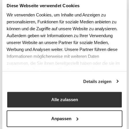
zum Shop)
Diese Webseite verwendet Cookies
Hochinfektiöse Wäsche
Wir verwenden Cookies, um Inhalte und Anzeigen zu
Wäsche von Patienten mit
personalisieren, Funktionen für soziale Medien anbieten zu
hochinfektiöser Wäsche (z.B. Ebola oder
können und die Zugriffe auf unsere Website zu analysieren.
SARS) muss gemäss dem dafür
Außerdem geben wir Informationen zu Ihrer Verwendung
vorgesehenen Konzept der medizinischen
unserer Website an unsere Partner für soziale Medien,
Institution entsorgt werden und darf
Werbung und Analysen weiter. Unsere Partner führen diese
Informationen möglicherweise mit weiteren Daten
unter keinen Umständen in die Wäscherei
zusammen, die Sie ihnen bereitgestellt haben oder die sie im
gelangen.
Rahmen Ihrer Nutzung der Dienste gesammelt haben.
Details zeigen
Hygiene des Personals
Alle zulassen
Neben der Sortierung der Wäsche, spielt
das Personal natürlich eine sehr grosse
Anpassen
Rolle beim hygienischen und sicheren
Umgang mit Schmutzwäsche. Denn Hände,