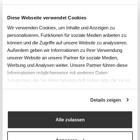
normalerweise aus Edelstahl gefertigt,
was die Reinigung extrem vereinfacht.
Diese Webseite verwendet Cookies
Hygiene-sensitiv
Wir verwenden Cookies, um Inhalte und Anzeigen zu
Um Kontaminierungsrisiken
personalisieren, Funktionen für soziale Medien anbieten zu
auszuschalten, empfiehlt sich eine
können und die Zugriffe auf unsere Website zu analysieren.
Oberflächenbeschichtung der
Außerdem geben wir Informationen zu Ihrer Verwendung
Wäschesammler mit «MICROBIAL
unserer Website an unsere Partner für soziale Medien,
PROOF». Diese Oberflächenbeschichtung
Werbung und Analysen weiter. Unsere Partner führen diese
Informationen möglicherweise mit weiteren Daten
hat ein breites antimikrobielles
zusammen, die Sie ihnen bereitgestellt haben oder die sie im
Wirkungsspektrum und bietet einen
Rahmen Ihrer Nutzung der Dienste gesammelt haben.
dauerhaften und effizienten Schutz gegen
mikrobielle Kontamination. Je nach
Details zeigen
Einsatzgebiet empfehlen wir für
Wäschesammler aber auch für
Alle zulassen
Abfallsammler grundsätzlich diese
Beschichtung.