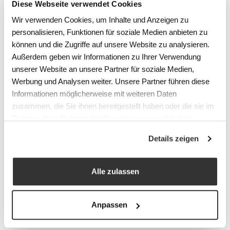
Lernen nicht stören.»
Diese Webseite verwendet Cookies
Wir verwenden Cookies, um Inhalte und Anzeigen zu
personalisieren, Funktionen für soziale Medien anbieten zu
Caroline Spirig
, Psychologin und Interior
können und die Zugriffe auf unsere Website zu analysieren.
Designerin (
www.raumreaktion.ch
), verfolgt
Außerdem geben wir Informationen zu Ihrer Verwendung
unserer Website an unsere Partner für soziale Medien,
einen ganzheitlichen Ansatz in der
Werbung und Analysen weiter. Unsere Partner führen diese
Transformation von Arbeitsräumen in
Informationen möglicherweise mit weiteren Daten
Umgebungen, die der Kultur und den
zusammen, die Sie ihnen bereitgestellt haben oder die sie im
Bedürfnissen der NutzerInnen gerecht
Rahmen Ihrer Nutzung der Dienste gesammelt haben.
werden.
Details zeigen
Sie unterstrich in ihrem Referat
«Design an
der Schnittstelle von Mensch, Bildung und
Alle zulassen
Raum»
mit eindrücklichen Beispielen,
welchen Einfluss Design auf das Lernen hat
und wie «future skills» durch das Design
Anpassen
gefördert werden können. Bildung basiere