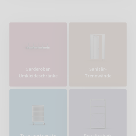
Garderoben
Sanitär-
Umkleideschränke
Trennwände
Transport​geräte
Regaltechnik