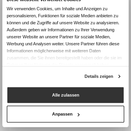
Wie beeinflussen Räume
Wir verwenden Cookies, um Inhalte und Anzeigen zu
Lernen und Wohlbefinden?
personalisieren, Funktionen für soziale Medien anbieten zu
Erleben Sie die Wirkung von
können und die Zugriffe auf unsere Website zu analysieren.
Raumgestaltung anhand realistischer
Außerdem geben wir Informationen zu Ihrer Verwendung
Simulationen und gewinnen Sie konkrete
unserer Website an unsere Partner für soziale Medien,
Impulse für die Planung zukunftsfähiger
Werbung und Analysen weiter. Unsere Partner führen diese
Lernräume.
Informationen möglicherweise mit weiteren Daten
zusammen, die Sie ihnen bereitgestellt haben oder die sie im
Podesttreppen
Fachtagung Labor Schulraum
Rahmen Ihrer Nutzung der Dienste gesammelt haben.
Swiss Center for Design and Health (SCDH),
Details zeigen
Nidau
Mittwoch, 9. September 2026
Programm & Anmeldung
Alle zulassen
Earlybird-Preis bis 15. Juli 2026
Anpassen