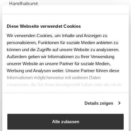
Handhabung.
Diese Webseite verwendet Cookies
LINKS
Wir verwenden Cookies, um Inhalte und Anzeigen zu
Übersicht Transportgeräte und
personalisieren, Funktionen für soziale Medien anbieten zu
Intralogistik
können und die Zugriffe auf unsere Website zu analysieren.
Alterszentrum Rosenthal, Wald ZH
Außerdem geben wir Informationen zu Ihrer Verwendung
unserer Website an unsere Partner für soziale Medien,
Werbung und Analysen weiter. Unsere Partner führen diese
KATEGORIE
Informationen möglicherweise mit weiteren Daten
Transportgeräte & Intralogistik
zusammen, die Sie ihnen bereitgestellt haben oder die sie im
Rahmen Ihrer Nutzung der Dienste gesammelt haben.
Details zeigen
Alle zulassen