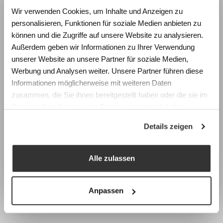
Wie beeinflussen Räume
Wir verwenden Cookies, um Inhalte und Anzeigen zu
Lernen und Wohlbefinden?
personalisieren, Funktionen für soziale Medien anbieten zu
Erleben Sie die Wirkung von
können und die Zugriffe auf unsere Website zu analysieren.
Raumgestaltung anhand realistischer
Außerdem geben wir Informationen zu Ihrer Verwendung
Simulationen und gewinnen Sie konkrete
unserer Website an unsere Partner für soziale Medien,
Impulse für die Planung zukunftsfähiger
Werbung und Analysen weiter. Unsere Partner führen diese
Lernräume.
Informationen möglicherweise mit weiteren Daten
zusammen, die Sie ihnen bereitgestellt haben oder die sie im
Fachtagung Labor Schulraum
Rahmen Ihrer Nutzung der Dienste gesammelt haben.
Swiss Center for Design and Health (SCDH),
Details zeigen
Nidau
Mittwoch, 9. September 2026
Programm & Anmeldung
Alle zulassen
Earlybird-Preis bis 15. Juli 2026
Anpassen