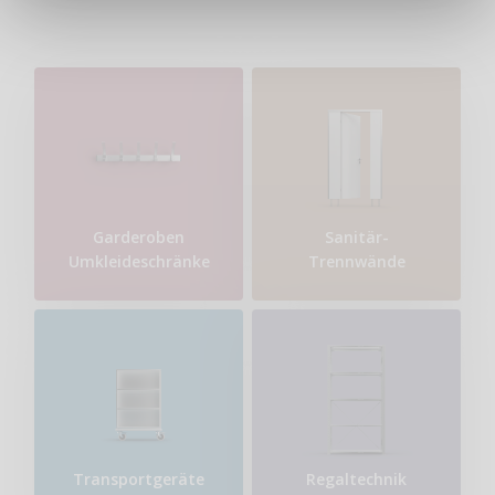
Garderoben
Sanitär-
Umkleideschränke
Trennwände
Transport​geräte
Regaltechnik