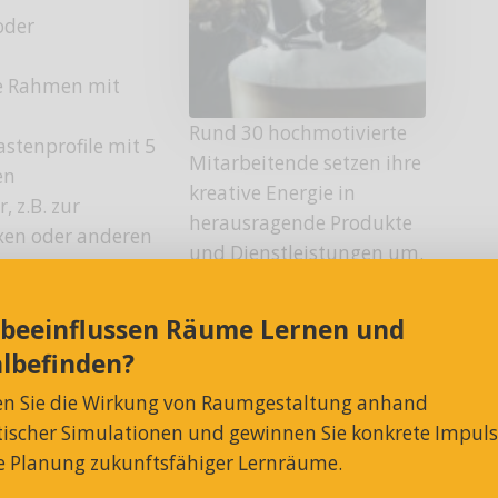
oder
te Rahmen mit
Rund 30 hochmotivierte
astenprofile mit 5
Mitarbeitende setzen ihre
en
kreative Energie in
 z.B. zur
herausragende Produkte
oxen oder anderen
und Dienstleistungen um.
Gehören vielleicht auch
 Standard-
Sie bald dazu?
 beeinflussen Räume Lernen und
lbefinden?
en Sie die Wirkung von Raumgestaltung anhand
z.B. Flachpaletten,
stischer Simulationen und gewinnen Sie konkrete Impul
ie Planung zukunftsfähiger Lernräume.