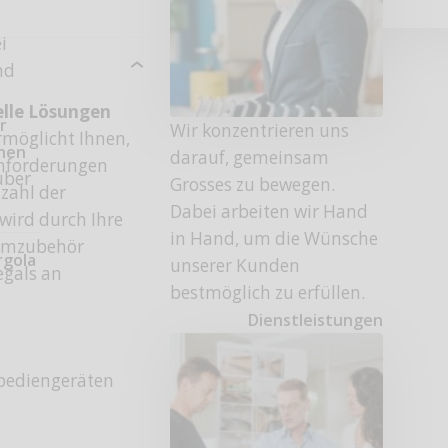
i
nd
elle Lösungen
r
Wir konzentrieren uns
rmöglicht Ihnen,
onen
darauf, gemeinsam
 Anforderungen
uber
Grosses zu bewegen.
zahl der
Dabei arbeiten wir Hand
wird durch Ihre
in Hand, um die Wünsche
temzubehör
rgola
unserer Kunden
egals an
bestmöglich zu erfüllen.
Dienstleistungen
bediengeräten