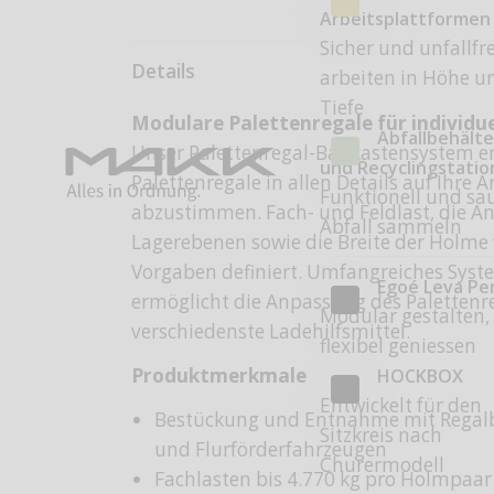
Arbeitsplattformen
Sicher und unfallfre
Details
arbeiten in Höhe u
Tiefe
Modulare Palettenregale für individu
Abfallbehälte
Unser Palettenregal-Baukastensystem e
und Recyclingstati
Palettenregale in allen Details auf Ihre
Funktionell und sa
abzustimmen. Fach- und Feldlast, die An
Abfall sammeln
Lagerebenen sowie die Breite der Holme 
Vorgaben definiert. Umfangreiches Sys
Egoé Leva Pe
ermöglicht die Anpassung des Palettenr
Modular gestalten,
verschiedenste Ladehilfsmittel.
flexibel geniessen
Produktmerkmale
HOCKBOX
Entwickelt für den
Bestückung und Entnahme mit Regal
Sitzkreis nach
und Flurförderfahrzeugen
Churermodell
Fachlasten bis 4.770 kg pro Holmpaar