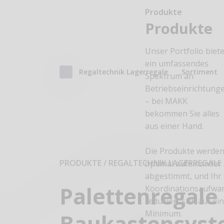
Produkte
Produkte
Unser Portfolio biete
ein umfassendes
Regaltechnik Lagerregale
Sortiment
Spektrum an
Betriebseinrichtung
– bei MAKK
bekommen Sie alles
aus einer Hand.
Die Produkte werde
PRODUKTE / REGALTECHNIK LAGERREGALE
optimal aufeinander
abgestimmt, und Ihr
Palettenregale
Koordinationsaufwa
reduziert sich auf ei
Minimum.
Baukastensys