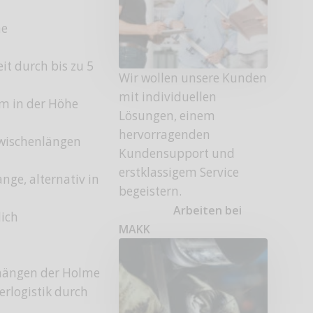
he
it durch bis zu 5
Wir wollen unsere Kunden
mit individuellen
mm in der Höhe
Lösungen, einem
hervorragenden
wischenlängen
Kundensupport und
erstklassigem Service
ge, alternativ in
begeistern.
Arbeiten bei
ich
MAKK
nhängen der Holme
rlogistik durch