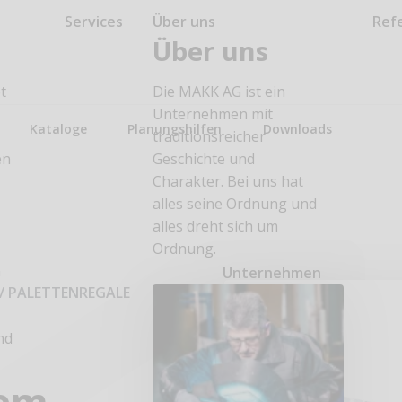
Services
Über uns
Ref
Über uns
t
Die MAKK AG ist ein
Unternehmen mit
Kataloge
Planungshilfen
Downloads
traditionsreicher
en
Geschichte und
Charakter. Bei uns hat
alles seine Ordnung und
alles dreht sich um
Ordnung.
n
Unternehmen
/
PALETTENREGALE
nd
n
tem