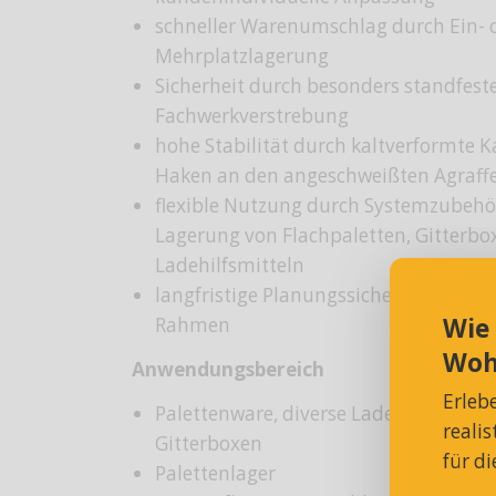
schneller Warenumschlag durch Ein- 
Mehrplatzlagerung
Sicherheit durch besonders standfes
Fachwerkverstrebung
hohe Stabilität durch kaltverformte K
Haken an den angeschweißten Agraff
flexible Nutzung durch Systemzubehör,
Lagerung von Flachpaletten, Gitterb
Ladehilfsmitteln
langfristige Planungssicherheit durch
Wie
Rahmen
Woh
Anwendungsbereich
Erleb
Palettenware, diverse Ladehilfsmittel, 
reali
Gitterboxen
für d
Palettenlager