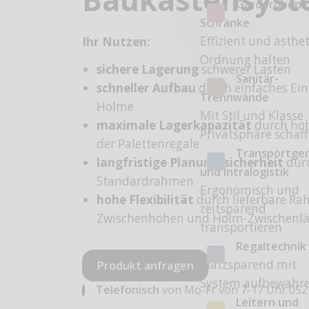
Garderoben 
Schränke
Effizient und ästhe
Ihr Nutzen:
Ordnung halten
sichere Lagerung
schwerer Lasten
Sanitär-
schneller Aufbau
durch einfaches Ei
Trennwände
Holme
Mit Stil und Klasse
maximale Lagerkapazität
durch hoh
Privatsphäre schaf
der Palettenregale
Transportge
langfristige Planungssicherheit
dur
und Intralogistik
Standardrahmen
Ergonomisch und
hohe Flexibilität
durch lieferbare R
zeitsparend
Zwischenhöhen und Holm­-Zwischenl
transportieren
Regaltechnik
Platzsparend mit
Produkt anfragen
System aufbewahr
Telefonisch
von Mo-Fr von 7-17 Uhr
052
Leitern und