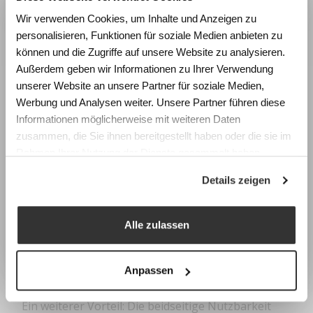
Wie beeinflussen Räume
Wir verwenden Cookies, um Inhalte und Anzeigen zu
Lernen und Wohlbefinden?
personalisieren, Funktionen für soziale Medien anbieten zu
Erleben Sie die Wirkung von
können und die Zugriffe auf unsere Website zu analysieren.
Raumgestaltung anhand realistischer
Außerdem geben wir Informationen zu Ihrer Verwendung
Simulationen und gewinnen Sie konkrete
unserer Website an unsere Partner für soziale Medien,
Impulse für die Planung zukunftsfähiger
Werbung und Analysen weiter. Unsere Partner führen diese
Lernräume.
Informationen möglicherweise mit weiteren Daten
FÜR SPERRIGE GÜTER
zusammen, die Sie ihnen bereitgestellt haben oder die sie im
Fachtagung Labor Schulraum
Weitspannregale
Rahmen Ihrer Nutzung der Dienste gesammelt haben.
Swiss Center for Design and Health (SCDH),
Details zeigen
Flexibel kombinierbar
Nidau
Weitspannregale zeichnen sich durch eine schnelle
Mittwoch, 9. September 2026
und einfache Montage aus. Aufgrund des
Programm & Anmeldung
Alle zulassen
Multifunktionsrahmens kann das Weitspannregal
Earlybird-Preis bis 15. Juli 2026
sich ändernden Lagerportfolios anpassen. Ein
umfangreiches Zubehörprogramm bietet
Anpassen
zusätzliche Möglichkeiten der Individualisierung.
Ein weiterer Vorteil: Die beidseitige Nutzbarkeit