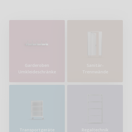
Garderoben
Sanitär-
Umkleideschränke
Trennwände
Transport​geräte
Regaltechnik