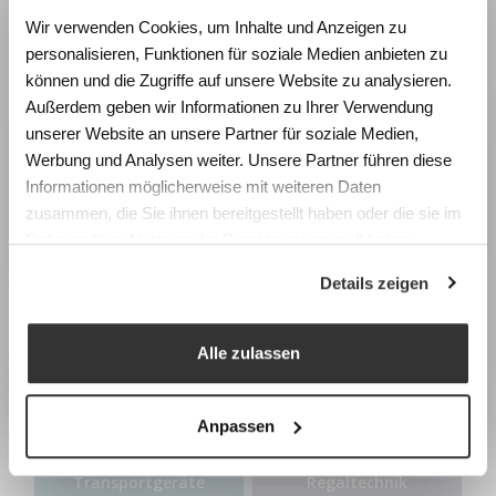
Wie beeinflussen Räume
Wir verwenden Cookies, um Inhalte und Anzeigen zu
Lernen und Wohlbefinden?
personalisieren, Funktionen für soziale Medien anbieten zu
Erleben Sie die Wirkung von
können und die Zugriffe auf unsere Website zu analysieren.
Raumgestaltung anhand realistischer
Außerdem geben wir Informationen zu Ihrer Verwendung
Simulationen und gewinnen Sie konkrete
unserer Website an unsere Partner für soziale Medien,
Impulse für die Planung zukunftsfähiger
Werbung und Analysen weiter. Unsere Partner führen diese
Lernräume.
Informationen möglicherweise mit weiteren Daten
zusammen, die Sie ihnen bereitgestellt haben oder die sie im
Fachtagung Labor Schulraum
Garderoben
Sanitär-
Rahmen Ihrer Nutzung der Dienste gesammelt haben.
Swiss Center for Design and Health (SCDH),
Umkleideschränke
Trennwände
Details zeigen
Nidau
Mittwoch, 9. September 2026
Programm & Anmeldung
Alle zulassen
Earlybird-Preis bis 15. Juli 2026
Anpassen
Transport​geräte
Regaltechnik