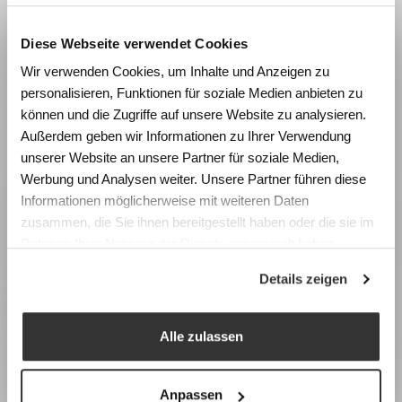
Diese Webseite verwendet Cookies
Wie beeinflussen Räume
Schrankwagen
Wir verwenden Cookies, um Inhalte und Anzeigen zu
Lernen und Wohlbefinden?
personalisieren, Funktionen für soziale Medien anbieten zu
Erleben Sie die Wirkung von
können und die Zugriffe auf unsere Website zu analysieren.
Raumgestaltung anhand realistischer
Außerdem geben wir Informationen zu Ihrer Verwendung
Simulationen und gewinnen Sie konkrete
unserer Website an unsere Partner für soziale Medien,
Impulse für die Planung zukunftsfähiger
Werbung und Analysen weiter. Unsere Partner führen diese
Lernräume.
Informationen möglicherweise mit weiteren Daten
zusammen, die Sie ihnen bereitgestellt haben oder die sie im
Fachtagung Labor Schulraum
Rahmen Ihrer Nutzung der Dienste gesammelt haben.
Swiss Center for Design and Health (SCDH),
Details zeigen
Nidau
Mittwoch, 9. September 2026
Gitterrollcontainer
Programm & Anmeldung
Alle zulassen
Earlybird-Preis bis 15. Juli 2026
Anpassen