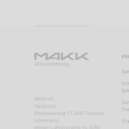
PR
Ga
Sc
Sp
MAKK AG
San
Hauptsitz:
Tr
Rheinauerweg 17, 8447 Dachsen
Schreinerei:
Tr
Amsler-Laffonstrasse 16, 8200