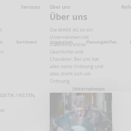
Services
Über uns
Ref
Über uns
t
Die MAKK AG ist ein
Unternehmen mit
en
Sortiment
Inspiration
Planungshilfen
traditionsreicher
en
Geschichte und
Charakter. Bei uns hat
alles seine Ordnung und
alles dreht sich um
Ordnung.
n
Unternehmen
GISTIK
/
KISTEN,
nd
n