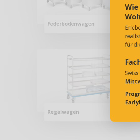
Wie
Woh
Federbodenwagen
Erleb
reali
für d
Fac
Swiss
Mittw
Prog
Earlyb
Regalwagen