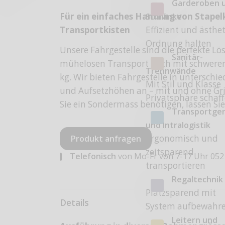
Garderoben 
Für ein einfaches Handling von Stape
Schränke
Effizient und ästhe
Transportkisten
Ordnung halten
Unsere Fahrgestelle sind die perfekte Lö
Sanitär-
mühelosen Transport auch mit schwerer
Trennwände
kg. Wir bieten Fahrgestelle in unterschi
Mit Stil und Klasse
und Aufsetzhöhen an – mit und ohne Grif
Privatsphäre schaf
Sie ein Sondermass benötigen, lassen Sie
Transportge
und Intralogistik
Ergonomisch und
Produkt anfragen
zeitsparend
Telefonisch
von Mo-Fr von 7-17 Uhr
052
transportieren
Regaltechnik
Platzsparend mit
Details
System aufbewahr
Leitern und