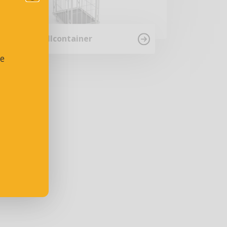
Gitterrollcontainer
se