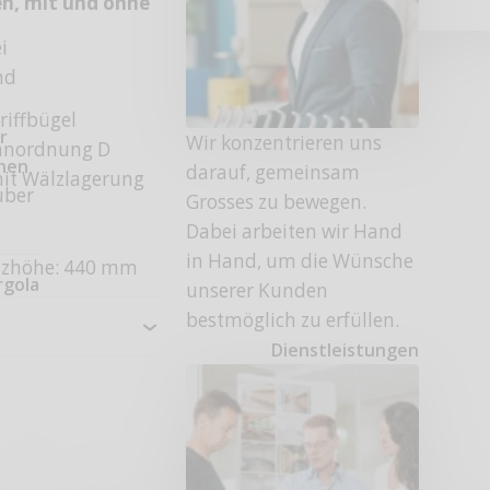
n, mit und ohne
i
nd
riffbügel
r
Wir konzentrieren uns
nanordnung D
onen
darauf, gemeinsam
it Wälzlagerung
uber
Grosses zu bewegen.
Dabei arbeiten wir Hand
in Hand, um die Wünsche
etzhöhe: 440 mm
rgola
unserer Kunden
bestmöglich zu erfüllen.
Dienstleistungen