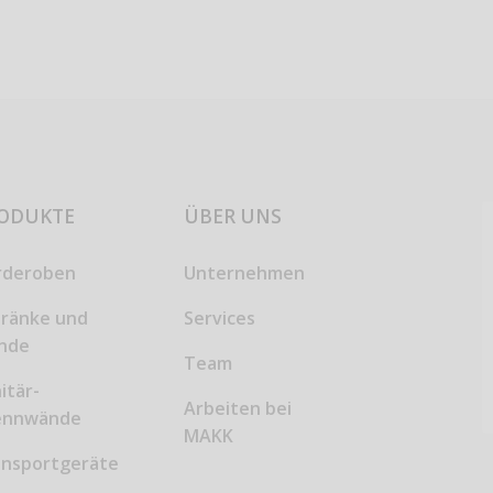
ODUKTE
ÜBER UNS
rderoben
Unternehmen
hränke und
Services
inde
Team
itär-
Arbeiten bei
ennwände
MAKK
ansportgeräte