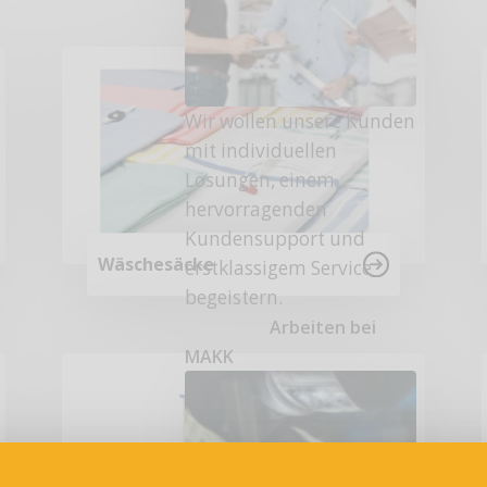
Wir wollen unsere Kunden
mit individuellen
Lösungen, einem
hervorragenden
Kundensupport und
Wäschesäcke
erstklassigem Service
begeistern.
Arbeiten bei
MAKK