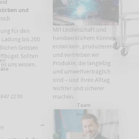
und
lkörben und
tisch
Mit Leidenschaft und
sung für den
handwerklichem Können
 Ladung bis 200
entwickeln, produzieren
edlichen Grössen
und vertreiben wir
fbügel. Sollten
fen
Produkte, die langlebig
 es uns wissen.
räte
und umweltverträglich
sind – und Ihren Alltag
leichter und sicherer
machen.
 647 22 00
Team
en