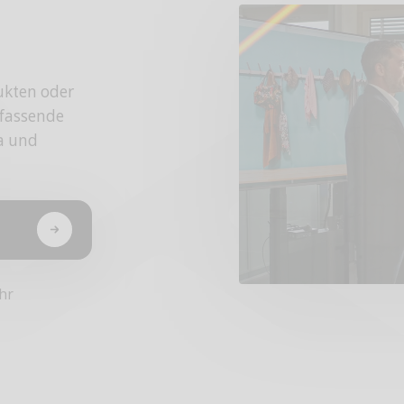
ukten oder
fassende
da und
hr