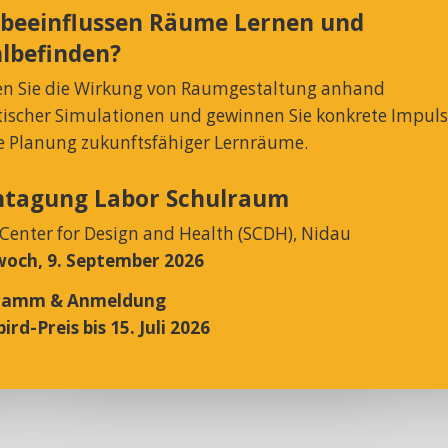
 beeinflussen Räume Lernen und
lbefinden?
Schrankwagen
en Sie die Wirkung von Raumgestaltung anhand
stischer Simulationen und gewinnen Sie konkrete Impul
Rund 30 hochmotivierte
ie Planung zukunftsfähiger Lernräume.
Mitarbeitende setzen ihre
kreative Energie in
htagung Labor Schulraum
herausragende Produkte
und Dienstleistungen um.
 Center for Design and Health (SCDH), Nidau
Gehören vielleicht auch
och, 9. September 2026
Sie bald dazu?
ramm & Anmeldung
ird-Preis bis 15. Juli 2026
Etagen- und Visitenwagen