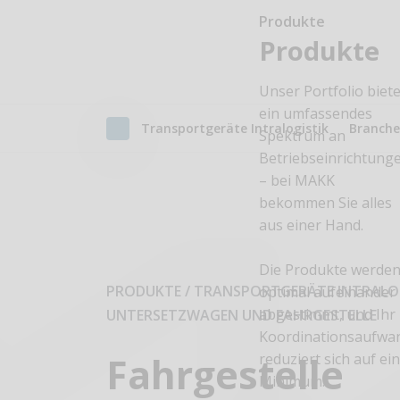
Produkte
Produkte
Unser Portfolio biete
ein umfassendes
Transport​geräte Intralogistik
Branch
Spektrum an
Betriebseinrichtung
– bei MAKK
bekommen Sie alles
aus einer Hand.
Die Produkte werde
PRODUKTE / TRANSPORT​GERÄTE INTRALO
optimal aufeinander
abgestimmt, und Ihr
UNTERSETZWAGEN UND FAHRGESTELLE
Koordinationsaufwa
Fahrgestelle
reduziert sich auf ei
Minimum.