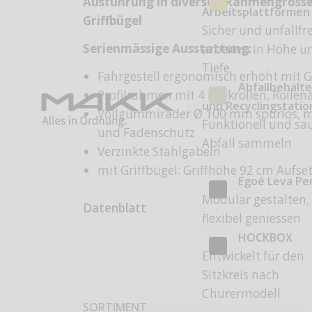
Ausführung in diversen Rahmengrösse
Arbeitsplattformen
Griffbügel
Sicher und unfallfre
Serienmässige Ausstattung:
arbeiten in Höhe u
Tiefe
Fahrgestell ergonomisch erhöht mit G
Abfallbehälte
Profilrahmen mit 4 Lenkrollen, Rolle
und Recyclingstati
Vollgummiräder Ø 100 mm spurlos, m
Funktionell und sa
und Fadenschutz
Abfall sammeln
Verzinkte Stahlgabeln
mit Griffbügel: Griffhöhe 92 cm Aufs
Egoé Leva Pe
Modular gestalten,
Datenblatt
flexibel geniessen
HOCKBOX
Entwickelt für den
Sitzkreis nach
Churermodell
SORTIMENT