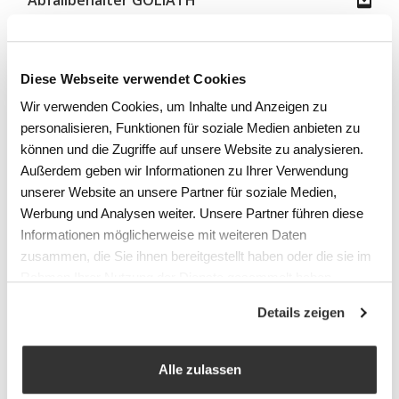
Abfallbehälter GOLIATH
Abfallbehälter CORBAL
Abfallbehälter STILO
Diese Webseite verwendet Cookies
Wir verwenden Cookies, um Inhalte und Anzeigen zu
Abfallbehälter WALLY
personalisieren, Funktionen für soziale Medien anbieten zu
können und die Zugriffe auf unsere Website zu analysieren.
Unischtbares Einlegen des
Außerdem geben wir Informationen zu Ihrer Verwendung
Abfallsacks | CESTO
unserer Website an unsere Partner für soziale Medien,
Unischtbares Einlegen des
Werbung und Analysen weiter. Unsere Partner führen diese
Abfallsacks | GOLIATH
Informationen möglicherweise mit weiteren Daten
zusammen, die Sie ihnen bereitgestellt haben oder die sie im
Rahmen Ihrer Nutzung der Dienste gesammelt haben.
Details zeigen
Alle zulassen