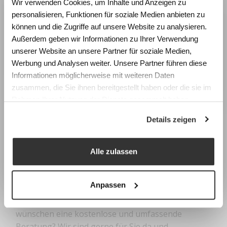
Wir verwenden Cookies, um Inhalte und Anzeigen zu
Lernen und Wohlbefinden?
personalisieren, Funktionen für soziale Medien anbieten zu
Erleben Sie die Wirkung von
können und die Zugriffe auf unsere Website zu analysieren.
Raumgestaltung anhand realistischer
Außerdem geben wir Informationen zu Ihrer Verwendung
Simulationen und gewinnen Sie konkrete
unserer Website an unsere Partner für soziale Medien,
Impulse für die Planung zukunftsfähiger
Werbung und Analysen weiter. Unsere Partner führen diese
Lernräume.
Informationen möglicherweise mit weiteren Daten
zusammen, die Sie ihnen bereitgestellt haben oder die sie im
Fachtagung Labor Schulraum
Rahmen Ihrer Nutzung der Dienste gesammelt haben.
Swiss Center for Design and Health (SCDH),
Details zeigen
Nidau
Mittwoch, 9. September 2026
Programm & Anmeldung
Alle zulassen
KONTAKT
Earlybird-Preis bis 15. Juli 2026
Wir sind für Sie da
Anpassen
Sie haben Fragen zu unseren Produkten oder
wünschen eine kostenlose und umfassende
Beratung? Wir sind gerne für Sie da und