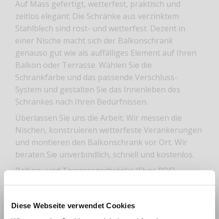
Auf Mass gefertigt, wetterfest, praktisch und
zeitlos elegant: Die Schränke aus verzinktem
Stahlblech sind rost- und wetterfest. Dezent in
einer Nische macht sich der Balkonschrank
genauso gut wie als auffälliges Element auf Ihren
Balkon oder Terrasse. Wählen Sie die
Schrankfarbe und das passende Verschluss-
System und gestalten Sie das Innenleben des
Schrankes nach Ihren Bedürfnissen.
Überlassen Sie uns die Arbeit: Wir messen die
Nischen, konstruieren wetterfeste Verankerungen
und montieren den Balkonschrank vor Ort. Wir
beraten Sie unverbindlich, schnell und kostenlos.
Balkon- und Terrassenschränke (Flyer PDF)
Diese Webseite verwendet Cookies
Wie beeinflussen Räume