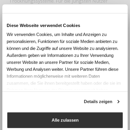
Trocknungssysteme. Für die jüngsten Nutzer
bieten wir bunte Spinde und Schliessfächer, die
natürlich auf die Körpergrösse der Schülerinnen
und Schüler abgestimmt sind. Zögern Sie nicht und
Diese Webseite verwendet Cookies
Wie beeinflussen Räume
planen Sie Ihr individuelles Projekt gemeinsam mit
Wir verwenden Cookies, um Inhalte und Anzeigen zu
Lernen und Wohlbefinden?
uns.
personalisieren, Funktionen für soziale Medien anbieten zu
Erleben Sie die Wirkung von
können und die Zugriffe auf unsere Website zu analysieren.
Raumgestaltung anhand realistischer
Außerdem geben wir Informationen zu Ihrer Verwendung
Simulationen und gewinnen Sie konkrete
unserer Website an unsere Partner für soziale Medien,
Impulse für die Planung zukunftsfähiger
Werbung und Analysen weiter. Unsere Partner führen diese
Lernräume.
Informationen möglicherweise mit weiteren Daten
zusammen, die Sie ihnen bereitgestellt haben oder die sie im
Fachtagung Labor Schulraum
Rahmen Ihrer Nutzung der Dienste gesammelt haben.
Swiss Center for Design and Health (SCDH),
Details zeigen
Nidau
Mittwoch, 9. September 2026
Programm & Anmeldung
Alle zulassen
Earlybird-Preis bis 15. Juli 2026