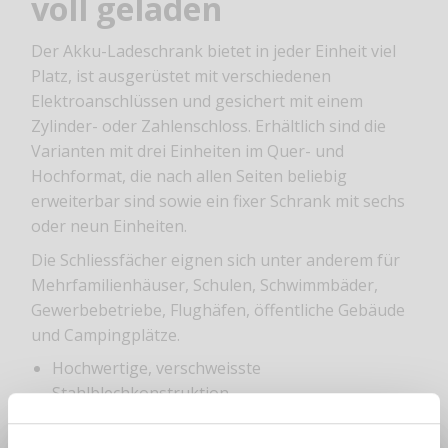
voll geladen
Der Akku-Ladeschrank bietet in jeder Einheit viel
Platz, ist ausgerüstet mit verschiedenen
Elektroanschlüssen und gesichert mit einem
Zylinder- oder Zahlenschloss. Erhältlich sind die
Varianten mit drei Einheiten im Quer- und
Hochformat, die nach allen Seiten beliebig
erweiterbar sind sowie ein fixer Schrank mit sechs
oder neun Einheiten.
Die Schliessfächer eignen sich unter anderem für
Mehrfamilienhäuser, Schulen, Schwimmbäder,
Gewerbebetriebe, Flughäfen, öffentliche Gebäude
und Campingplätze.
Hochwertige, verschweisste
Stahlblechkonstruktion
Möglichkeit zur Verschraubung an der Wand
Pro Einheit eine Standard-Steckdose T13 und je