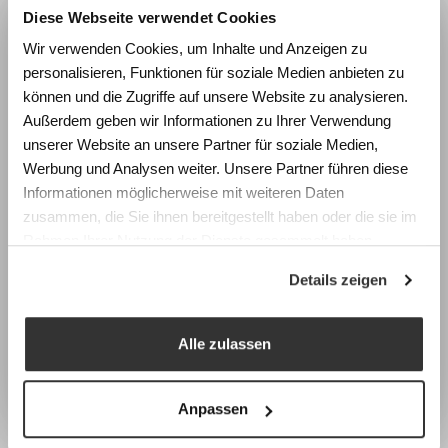
Diese Webseite verwendet Cookies
ein USB A und USB C Anschluss
Wie beeinflussen Räume
Lüftungslöcher im Fachboden und Korpus um
Wir verwenden Cookies, um Inhalte und Anzeigen zu
Lernen und Wohlbefinden?
einen Wärmestau zu verhindern
personalisieren, Funktionen für soziale Medien anbieten zu
Erleben Sie die Wirkung von
Standardfarben der Schliessfächer sind Hellgrau
können und die Zugriffe auf unsere Website zu analysieren.
Raumgestaltung anhand realistischer
und Anthrazit. Optional ist jeder RAL-Farbton
Außerdem geben wir Informationen zu Ihrer Verwendung
Simulationen und gewinnen Sie konkrete
gegen einen Aufpreis erhältlich.
unserer Website an unsere Partner für soziale Medien,
Impulse für die Planung zukunftsfähiger
Werbung und Analysen weiter. Unsere Partner führen diese
Lernräume.
Produktdatenblatt E-Locker (PDF
Informationen möglicherweise mit weiteren Daten
zusammen, die Sie ihnen bereitgestellt haben oder die sie im
Fachtagung Labor Schulraum
Rahmen Ihrer Nutzung der Dienste gesammelt haben.
Swiss Center for Design and Health (SCDH),
Details zeigen
Nidau
Schliessfach mit Steckdose
Mittwoch, 9. September 2026
und USB-Anschluss
Programm & Anmeldung
Alle zulassen
Earlybird-Preis bis 15. Juli 2026
Pro Fach ist eine Steckdose flächenbündig,
inklusive Verkabelung, in die Wand eingebaut.
Anpassen
Durch die Verwendung von Standard-Steckdosen