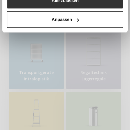
Programm & Anmeldung
Alle zulassen
Earlybird-Preis bis 15. Juli 2026
Garderoben
Sanitär-
Umkleideschränke
Trennwände
Anpassen
Transport​geräte
Regaltechnik
Intralogistik
Lagerregale