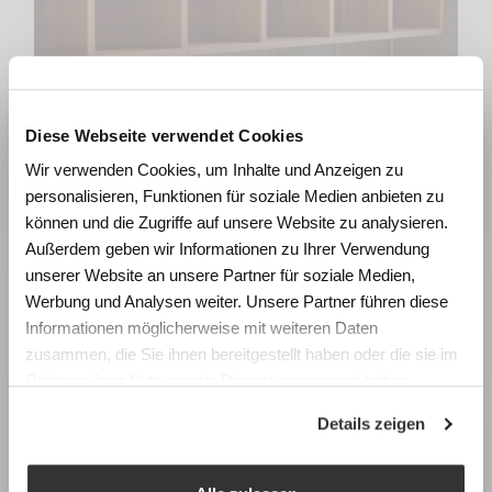
Diese Webseite verwendet Cookies
Wie beeinflussen Räume
Garderobenablagen
Wir verwenden Cookies, um Inhalte und Anzeigen zu
Lernen und Wohlbefinden?
personalisieren, Funktionen für soziale Medien anbieten zu
Erleben Sie die Wirkung von
können und die Zugriffe auf unsere Website zu analysieren.
Raumgestaltung anhand realistischer
Außerdem geben wir Informationen zu Ihrer Verwendung
Simulationen und gewinnen Sie konkrete
unserer Website an unsere Partner für soziale Medien,
Impulse für die Planung zukunftsfähiger
Werbung und Analysen weiter. Unsere Partner führen diese
Lernräume.
Informationen möglicherweise mit weiteren Daten
zusammen, die Sie ihnen bereitgestellt haben oder die sie im
Fachtagung Labor Schulraum
Rahmen Ihrer Nutzung der Dienste gesammelt haben.
Swiss Center for Design and Health (SCDH),
Details zeigen
Nidau
Mittwoch, 9. September 2026