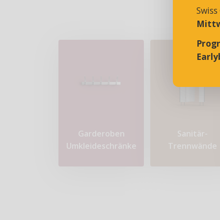
Swiss
Mittw
Prog
Earlyb
Garderoben
Sanitär-
Umkleideschränke
Trennwände