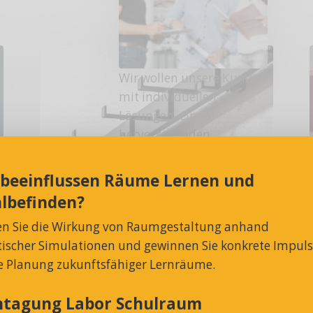
Wir wollen unsere Kunden
mit individuellen
Lösungen, einem
hervorragenden
Kundensupport und
erstklassigem Service
Garderobenleiste &
 beeinflussen Räume Lernen und
begeistern.
Wandgarderobe
lbefinden?
Arbeiten bei
en Sie die Wirkung von Raumgestaltung anhand
MAKK
stischer Simulationen und gewinnen Sie konkrete Impul
ie Planung zukunftsfähiger Lernräume.
htagung Labor Schulraum