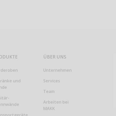
ODUKTE
ÜBER UNS
rderoben
Unternehmen
hränke und
Services
inde
Team
itär-
Arbeiten bei
ennwände
MAKK
ansportgeräte