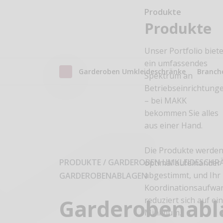
Produkte
Produkte
Unser Portfolio biete
ein umfassendes
Garderoben Umkleideschränke
Branch
Spektrum an
Betriebseinrichtung
– bei MAKK
bekommen Sie alles
aus einer Hand.
Die Produkte werde
PRODUKTE / GARDEROBEN UMKLEIDESCHR
optimal aufeinander
abgestimmt, und Ihr
GARDEROBENABLAGEN
Koordinationsaufwa
Garderobenabl
reduziert sich auf ei
Minimum.