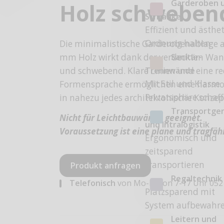
Garderoben 
Holz schweben
Schränke
Effizient und ästhe
Ordnung halten
Die minimalistische Garderobenablage 
Sanitär-
mm Holz wirkt dank der verdeckten Wa
Trennwände
und schwebend. Klare Linien und eine re
Mit Stil und Klasse
Formensprache ermöglichen eine harmon
Privatsphäre schaf
in nahezu jedes architektonische Konzep
Transportge
Nicht für Leichtbauwände geeignet.
und Intralogistik
Voraussetzung ist eine plane und tragfä
Ergonomisch und
zeitsparend
transportieren
Produkt anfragen
Regaltechnik
Telefonisch
von Mo-Fr von 7-17 Uhr
052
Platzsparend mit
System aufbewahr
Leitern und