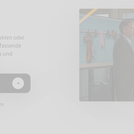
ukten oder
fassende
da und
hr