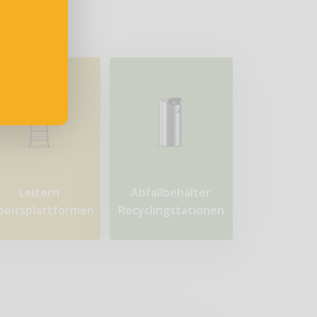
Leitern
Abfallbehälter
beitsplattformen
Recyclingstationen