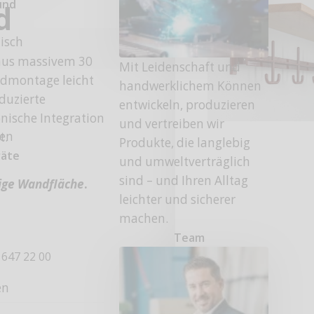
und
d
tisch
aus massivem 30
Mit Leidenschaft und
ndmontage leicht
handwerklichem Können
duzierte
entwickeln, produzieren
ische Integration
und vertreiben wir
fen
t.
Produkte, die langlebig
räte
und umweltverträglich
sind – und Ihren Alltag
hige Wandfläche
.
leichter und sicherer
machen.
Team
 647 22 00
en