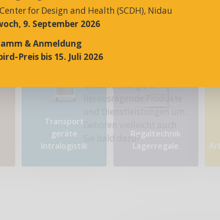
 Center for Design and Health (SCDH), Nidau
och, 9. September 2026
ramm & Anmeldung
ird-Preis bis 15. Juli 2026
Rund 30 hochmotivierte
Mitarbeitende setzen ihre
kreative Energie in
herausragende Produkte
und Dienstleistungen um.
Transport​
Gehören vielleicht auch
geräte
Regaltechnik
Sie bald dazu?
Intralogistik
Lagerregale
Ar