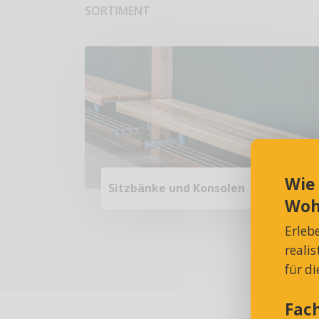
SORTIMENT
Wie
Sitzbänke und Konsolen
Woh
Erleb
reali
für d
Fac