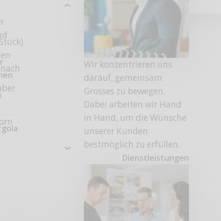
i
nd
Stück)
len
r
Wir konzentrieren uns
e nach
onen
darauf, gemeinsam
uber
Grosses zu bewegen.
m
Dabei arbeiten wir Hand
in Hand, um die Wünsche
horn
rgola
unserer Kunden
bestmöglich zu erfüllen.
Dienstleistungen