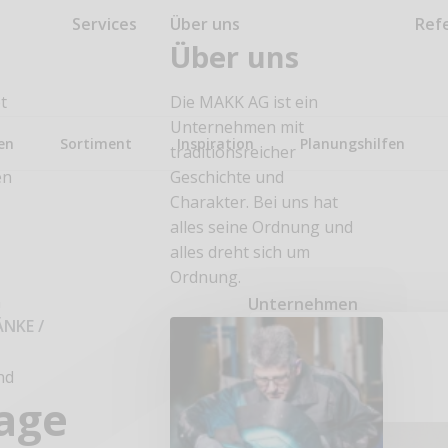
Services
Über uns
Ref
Über uns
t
Die MAKK AG ist ein
Unternehmen mit
en
Sortiment
Inspiration
Planungshilfen
traditionsreicher
en
Geschichte und
Charakter. Bei uns hat
alles seine Ordnung und
alles dreht sich um
Ordnung.
n
Unternehmen
ÄNKE
/
nd
age
n