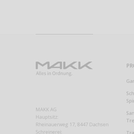
PR
Ga
Sc
Sp
MAKK AG
San
Hauptsitz:
Tr
Rheinauerweg 17, 8447 Dachsen
Schreinerei:
Tr