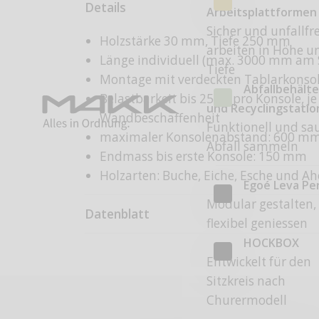
Details
Arbeitsplattformen
Sicher und unfallfre
Holzstärke 30 mm, Tiefe 250 mm
arbeiten in Höhe u
Länge individuell (max. 3000 mm am 
Tiefe
Montage mit verdeckten Tablarkonso
Abfallbehälte
Belastbarkeit bis 25 kg pro Konsole, j
und Recyclingstati
Wandbeschaffenheit
Funktionell und sa
maximaler Konsolenabstand: 600 m
Abfall sammeln
Endmass bis erste Konsole: 150 mm
Holzarten: Buche, Eiche, Esche und A
Egoé Leva Pe
Modular gestalten,
Datenblatt
flexibel geniessen
HOCKBOX
Entwickelt für den
Sitzkreis nach
Churermodell