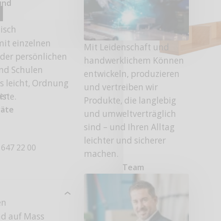
und
N
tisch
it einzelnen
Mit Leidenschaft und
 der persönlichen
handwerklichem Können
und Schulen
entwickeln, produzieren
s leicht, Ordnung
und vertreiben wir
fen
iste.
Produkte, die langlebig
räte
und umweltverträglich
sind – und Ihren Alltag
leichter und sicherer
 647 22 00
machen.
Team
en
nd auf Mass