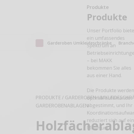
Produkte
Produkte
Unser Portfolio biete
ein umfassendes
Garderoben Umkleideschränke
Branch
Spektrum an
Betriebseinrichtung
– bei MAKK
bekommen Sie alles
aus einer Hand.
Die Produkte werde
PRODUKTE / GARDEROBEN UMKLEIDESCHR
optimal aufeinander
abgestimmt, und Ihr
GARDEROBENABLAGEN
Koordinationsaufwa
Holzfächerabla
reduziert sich auf ei
Minimum.