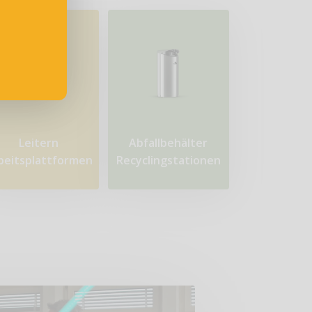
Leitern
Abfallbehälter
beitsplattformen
Recyclingstationen