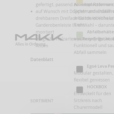
Arbeitsplattformen
gefertigt, passend zu Ihrem Raum un
Sicher und unfallfre
auf Wunsch mit Doppelmantelhaken a
arbeiten in Höhe u
drehbarem Dreifach-Garderobenhaken
Tiefe
Garderobenleiste Ihrer Wahl – darunt
Abfallbehälte
montiert
und Recyclingstati
mögliche Holzarten (furniert): Buche, 
Funktionell und sa
Ahorn
Abfall sammeln
Datenblatt
Egoé Leva Pe
Modular gestalten,
flexibel geniessen
HOCKBOX
Entwickelt für den
Sitzkreis nach
SORTIMENT
Churermodell