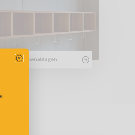
Garderobenablagen
se