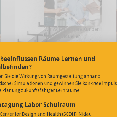
Wir wollen unsere Kunden
mit individuellen
Lösungen, einem
Garderobenleiste &
hervorragenden
Wandgarderobe
Kundensupport und
 beeinflussen Räume Lernen und
erstklassigem Service
lbefinden?
begeistern.
en Sie die Wirkung von Raumgestaltung anhand
Arbeiten bei
stischer Simulationen und gewinnen Sie konkrete Impul
MAKK
ie Planung zukunftsfähiger Lernräume.
htagung Labor Schulraum
 Center for Design and Health (SCDH), Nidau