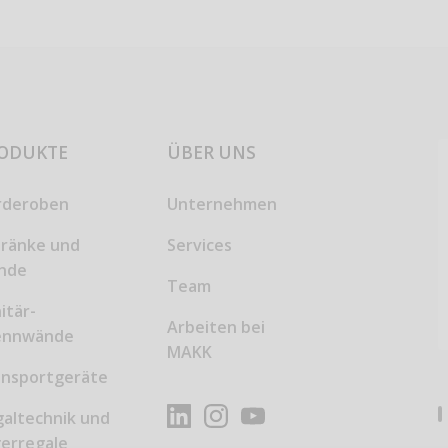
ODUKTE
ÜBER UNS
rderoben
Unternehmen
hränke und
Services
inde
Team
itär-
Arbeiten bei
ennwände
MAKK
ansportgeräte
altechnik und
erregale