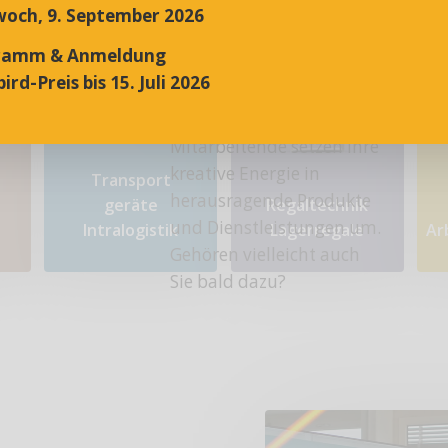
och, 9. September 2026
ramm & Anmeldung
ird-Preis bis 15. Juli 2026
Rund 30 hochmotivierte
Mitarbeitende setzen ihre
kreative Energie in
Transport​
herausragende Produkte
geräte
Regaltechnik
und Dienstleistungen um.
Intralogistik
Lagerregale
Ar
Gehören vielleicht auch
Sie bald dazu?