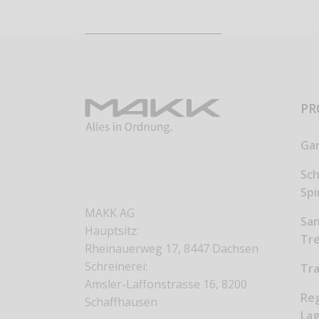
PR
Ga
Sc
Sp
MAKK AG
San
Hauptsitz:
Tr
Rheinauerweg 17, 8447 Dachsen
Schreinerei:
Tr
Amsler-Laffonstrasse 16, 8200
Reg
Schaffhausen
Lag