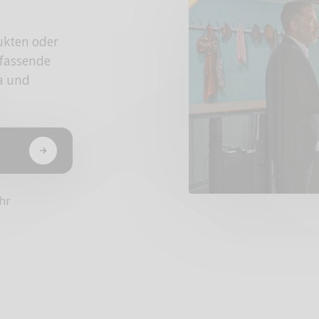
ukten oder
fassende
da und
hr