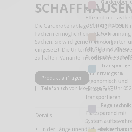
Garderoben 
SCHAFFHAUSE
Schränke
Effizient und ästhe
Ordnung halten
Die Garderobenablage SCHAFFHAUSEN m
Sanitär-
Fächern ermöglicht eine klare Trennung
Trennwände
Sachen. Sie wird gerne in Kindergärten 
Mit Stil und Klasse
eingesetzt. Die Unterteilungen machen e
Privatsphäre schaf
zu halten. Variante mit oder ohne Stirnle
Transportge
und Intralogistik
Produkt anfragen
Ergonomisch und
Telefonisch
von Mo-Fr von 7-17 Uhr
052
zeitsparend
transportieren
Regaltechnik
Platzsparend mit
Details
System aufbewahr
Leitern und
in der Länge unendlich erweiterbar u