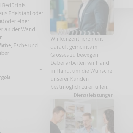
d Bedürfnis
i
us Edelstahl oder
nd
, oder einer
er an der Wand
r
Wir konzentrieren uns
onen
Eiche, Esche und
darauf, gemeinsam
uber
Grosses zu bewegen.
Dabei arbeiten wir Hand
in Hand, um die Wünsche
rgola
unserer Kunden
bestmöglich zu erfüllen.
Dienstleistungen