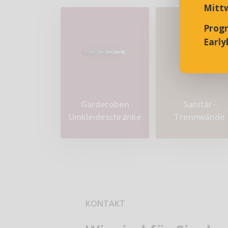
Mittw
Prog
Earlyb
Garderoben
Sanitär-
Umkleideschränke
Trennwände
KONTAKT