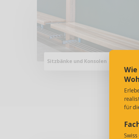
Sitzbänke und Konsolen
Wie
Woh
Erleb
reali
für d
Fac
Swiss