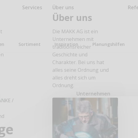
Services
Über uns
Ref
Über uns
t
Die MAKK AG ist ein
Unternehmen mit
en
Sortiment
Inspiration
Planungshilfen
traditionsreicher
en
Geschichte und
Charakter. Bei uns hat
alles seine Ordnung und
alles dreht sich um
Ordnung.
n
Unternehmen
ÄNKE
/
nd
ge
n