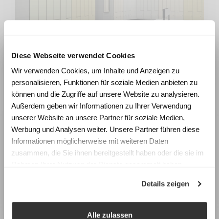
Diese Webseite verwendet Cookies
Z-Spinde
Wie beeinflussen Räume
Wir verwenden Cookies, um Inhalte und Anzeigen zu
Lernen und Wohlbefinden?
personalisieren, Funktionen für soziale Medien anbieten zu
Erleben Sie die Wirkung von
können und die Zugriffe auf unsere Website zu analysieren.
Raumgestaltung anhand realistischer
Außerdem geben wir Informationen zu Ihrer Verwendung
Simulationen und gewinnen Sie konkrete
unserer Website an unsere Partner für soziale Medien,
Impulse für die Planung zukunftsfähiger
Werbung und Analysen weiter. Unsere Partner führen diese
Lernräume.
Informationen möglicherweise mit weiteren Daten
zusammen, die Sie ihnen bereitgestellt haben oder die sie im
Fachtagung Labor Schulraum
Rahmen Ihrer Nutzung der Dienste gesammelt haben.
Swiss Center for Design and Health (SCDH),
Details zeigen
Nidau
Mittwoch, 9. September 2026
Fächerschränke
Programm & Anmeldung
Alle zulassen