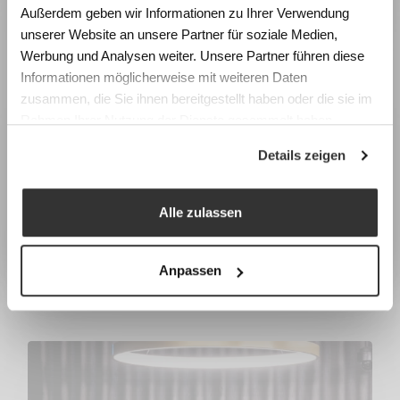
Raumgestaltung anhand realistischer
Fächerschränke
Außerdem geben wir Informationen zu Ihrer Verwendung
Simulationen und gewinnen Sie konkrete
unserer Website an unsere Partner für soziale Medien,
Impulse für die Planung zukunftsfähiger
Werbung und Analysen weiter. Unsere Partner führen diese
Lernräume.
Informationen möglicherweise mit weiteren Daten
zusammen, die Sie ihnen bereitgestellt haben oder die sie im
Fachtagung Labor Schulraum
Rahmen Ihrer Nutzung der Dienste gesammelt haben.
Swiss Center for Design and Health (SCDH),
Details zeigen
Nidau
Mittwoch, 9. September 2026
Programm & Anmeldung
Alle zulassen
Earlybird-Preis bis 15. Juli 2026
Anpassen
Schliessfachschrank