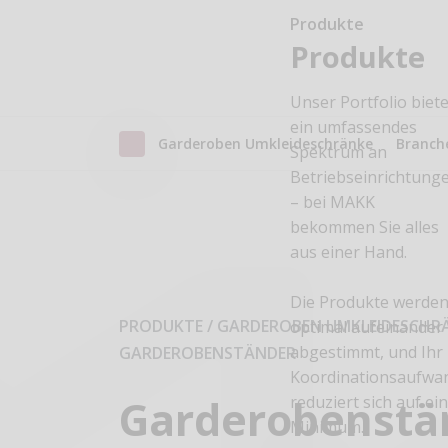
Produkte
Produkte
Unser Portfolio biete
ein umfassendes
Garderoben Umkleideschränke
Branch
Spektrum an
Betriebseinrichtung
– bei MAKK
bekommen Sie alles
aus einer Hand.
Die Produkte werde
PRODUKTE / GARDEROBEN UMKLEIDESCHR
optimal aufeinander
abgestimmt, und Ihr
GARDEROBENSTÄNDER
Koordinationsaufwa
Garderobenstä
reduziert sich auf ei
Minimum.