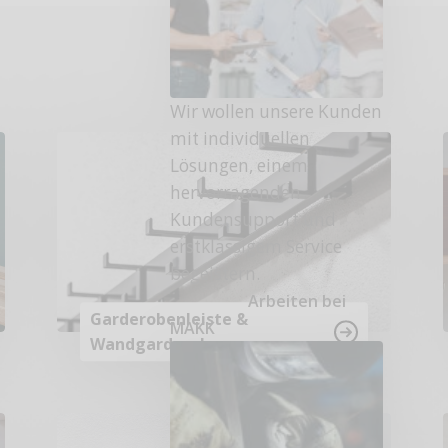
Wir wollen unsere Kunden
mit individuellen
Lösungen, einem
hervorragenden
Kundensupport und
erstklassigem Service
begeistern.
Arbeiten bei
Garderobenleiste &
MAKK
Wandgarderobe