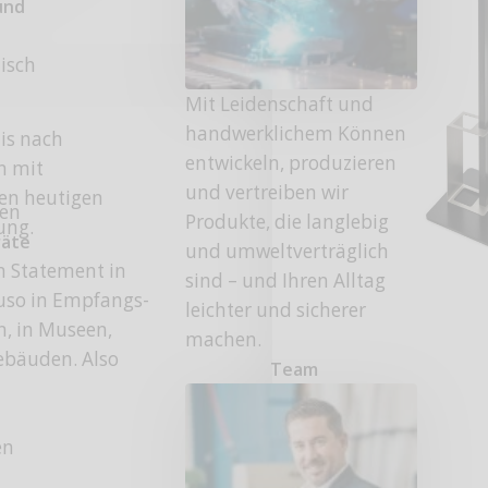
und
tisch
Mit Leidenschaft und
handwerklichem Können
is nach
entwickeln, produzieren
n mit
und vertreiben wir
den heutigen
fen
Produkte, die langlebig
ung.
räte
und umweltverträglich
in Statement in
sind – und Ihren Alltag
uso in Empfangs-
leichter und sicherer
, in Museen,
machen.
ebäuden. Also
Team
en