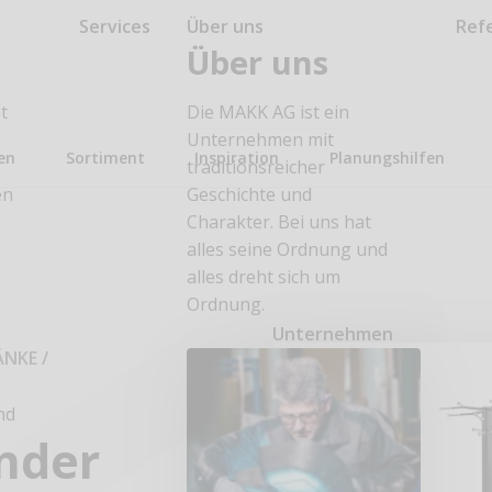
Services
Über uns
Ref
Über uns
t
Die MAKK AG ist ein
Unternehmen mit
en
Sortiment
Inspiration
Planungshilfen
traditionsreicher
en
Geschichte und
Charakter. Bei uns hat
alles seine Ordnung und
alles dreht sich um
Ordnung.
n
Unternehmen
ÄNKE
/
nd
nder
n