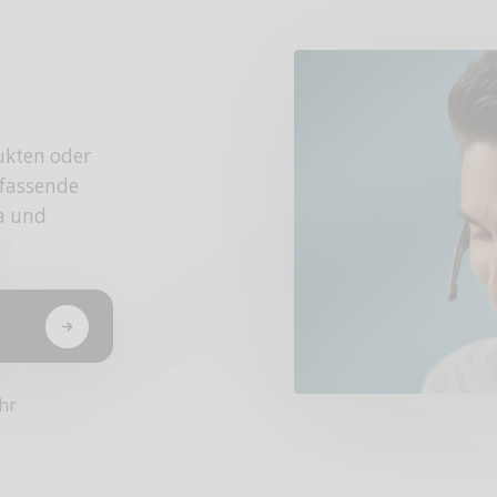
ukten oder
fassende
da und
hr