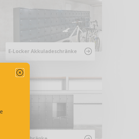
E-Locker Akkuladeschränke
se
Fächerschränke