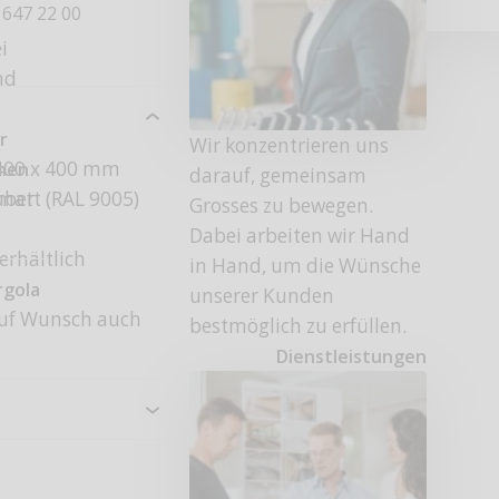
 647 22 00
i
nd
r
Wir konzentrieren uns
 400 x 400 mm
onen
darauf, gemeinsam
uber
 matt (RAL 9005)
Grosses zu bewegen.
)
Dabei arbeiten wir Hand
erhältlich
in Hand, um die Wünsche
rgola
unserer Kunden
(auf Wunsch auch
bestmöglich zu erfüllen.
Dienstleistungen