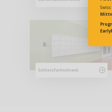
Swiss
Mittw
Prog
Earlyb
Schliessfachschrank