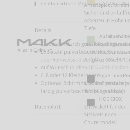
Telefonisch
von Mo-Fr von 7-17 Uhr
052
Arbeitsplattformen
Sicher und unfallfre
arbeiten in Höhe u
Tiefe
Details
Abfallbehälte
Kippstabil durch grosse Standplatte,
und Recyclingstati
Funktionell und sa
Edelstahl pulverbeschichtet, Schwarz
Abfall sammeln
oder Reinweiss seidenglanz (RAL 9010
Auf Wunsch in allen NCS-/RAL-Farben 
6, 8 oder 12 Kleiderhaken
Egoé Leva Pe
Modular gestalten,
Optional: Schirmhalter in Edelstahl 
flexibel geniessen
farbig pulverbeschichtet erhältlich)
HOCKBOX
Entwickelt für den
Datenblatt
Sitzkreis nach
Churermodell