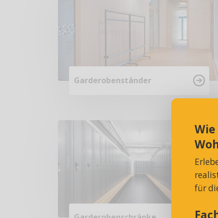
Garderobenständer
Wie
Woh
Erleb
reali
für d
Fac
Garderobenschränke