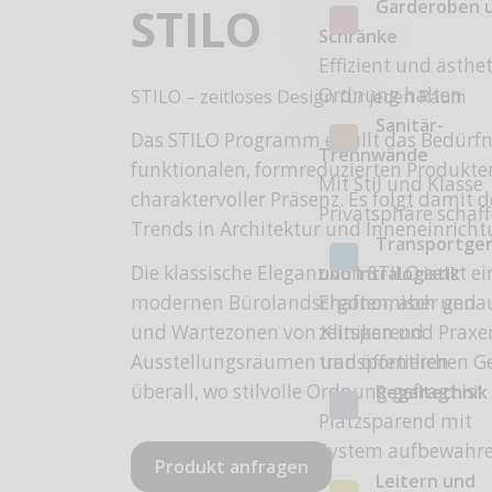
Garderoben 
STILO
Schränke
Effizient und ästhe
Ordnung halten
STILO – zeitloses Design für jeden Raum
Sanitär-
Das STILO Programm erfüllt das Bedürfn
Trennwände
funktionalen, formreduzierten Produkte
Mit Stil und Klasse
charaktervoller Präsenz. Es folgt damit 
Privatsphäre schaf
Trends in Architektur und Inneneinricht
Transportge
Die klassische Eleganz von STILO setzt e
und Intralogistik
Ergonomisch und
modernen Bürolandschaften, aber gena
zeitsparend
und Wartezonen von Kliniken und Praxen
transportieren
Ausstellungsräumen und öffentlichen G
überall, wo stilvolle Ordnung gefragt ist.
Regaltechnik
Platzsparend mit
System aufbewahr
Produkt anfragen
Leitern und