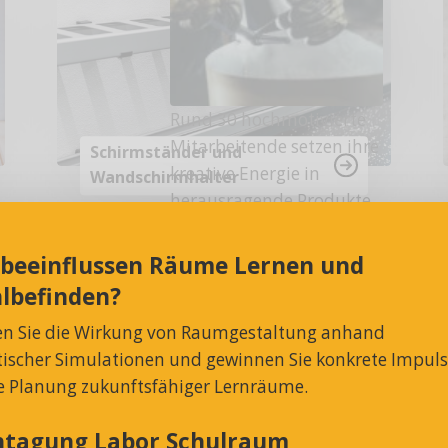
Rund 30 hochmotivierte
Mitarbeitende setzen ihre
Schirmständer und
kreative Energie in
Wandschirmhalter
herausragende Produkte
und Dienstleistungen um.
Gehören vielleicht auch
 beeinflussen Räume Lernen und
Sie bald dazu?
lbefinden?
en Sie die Wirkung von Raumgestaltung anhand
stischer Simulationen und gewinnen Sie konkrete Impul
ie Planung zukunftsfähiger Lernräume.
htagung Labor Schulraum
Z-Spinde