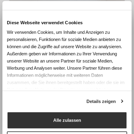
Garderobenablagen
Diese Webseite verwendet Cookies
Wie beeinflussen Räume
Wir verwenden Cookies, um Inhalte und Anzeigen zu
Lernen und Wohlbefinden?
personalisieren, Funktionen für soziale Medien anbieten zu
Erleben Sie die Wirkung von
können und die Zugriffe auf unsere Website zu analysieren.
Raumgestaltung anhand realistischer
Außerdem geben wir Informationen zu Ihrer Verwendung
Simulationen und gewinnen Sie konkrete
unserer Website an unsere Partner für soziale Medien,
Impulse für die Planung zukunftsfähiger
Werbung und Analysen weiter. Unsere Partner führen diese
Lernräume.
Informationen möglicherweise mit weiteren Daten
zusammen, die Sie ihnen bereitgestellt haben oder die sie im
Fachtagung Labor Schulraum
Rahmen Ihrer Nutzung der Dienste gesammelt haben.
Swiss Center for Design and Health (SCDH),
Details zeigen
Nidau
Mittwoch, 9. September 2026
Garderoben
Sanitär-
Programm & Anmeldung
Alle zulassen
Umkleideschränke
Trennwände
Earlybird-Preis bis 15. Juli 2026