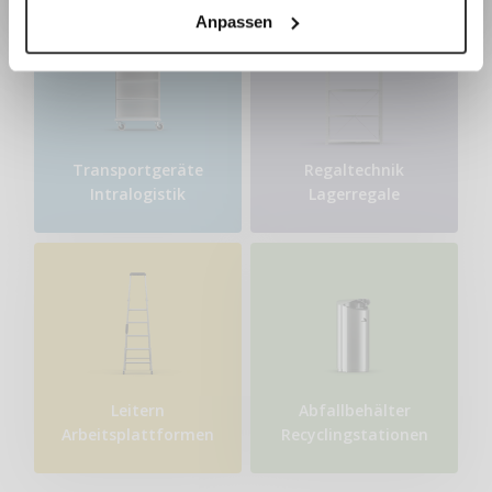
Anpassen
Transport​geräte
Regaltechnik
Intralogistik
Lagerregale
Leitern
Abfallbehälter
Arbeitsplattformen
Recyclingstationen