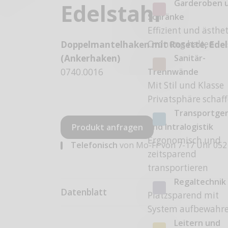
Garderoben 
Edelstahl
Schränke
Effizient und ästhe
Ordnung halten
Doppelmantelhaken mit Rosette, Edel
Sanitär-
(Ankerhaken)
Trennwände
0740.0016
Mit Stil und Klasse
Privatsphäre schaf
Transportge
und Intralogistik
Produkt anfragen
Ergonomisch und
Telefonisch
von Mo-Fr von 7-17 Uhr
052
zeitsparend
transportieren
Regaltechnik
Datenblatt
Platzsparend mit
System aufbewahr
Leitern und