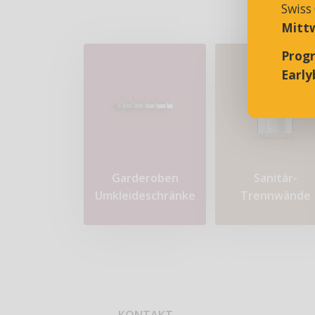
Swiss
Mittw
Prog
Earlyb
Garderoben
Sanitär-
Umkleideschränke
Trennwände