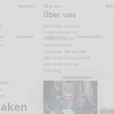
Services
Über uns
Ref
Über uns
t
Die MAKK AG ist ein
Unternehmen mit
en
Sortiment
Inspiration
Planungshilfen
traditionsreicher
en
Geschichte und
Charakter. Bei uns hat
alles seine Ordnung und
alles dreht sich um
Ordnung.
n
Unternehmen
ÄNKE
/
N
nd
haken
n