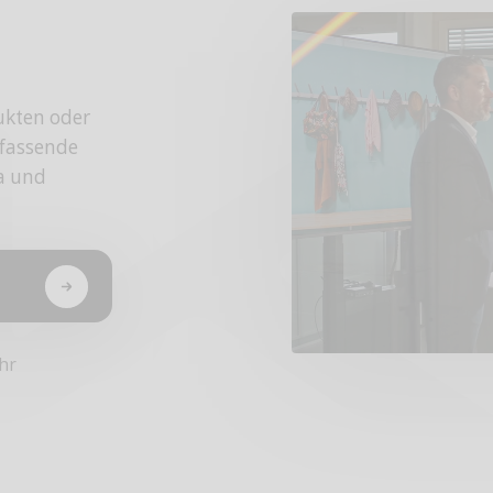
ukten oder
fassende
da und
hr