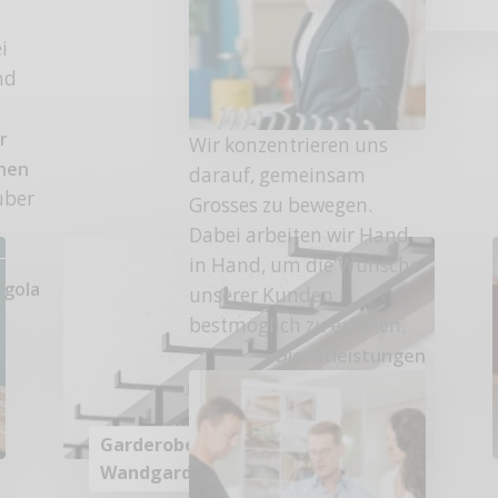
i
nd
r
Wir konzentrieren uns
onen
darauf, gemeinsam
uber
Grosses zu bewegen.
Dabei arbeiten wir Hand
in Hand, um die Wünsche
rgola
unserer Kunden
bestmöglich zu erfüllen.
Dienstleistungen
Garderobenleiste &
Wandgarderobe