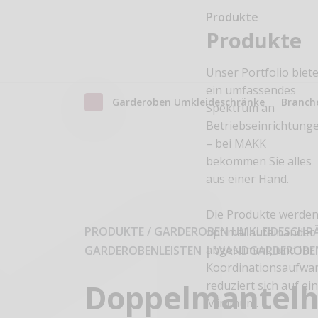
Produkte
Produkte
Unser Portfolio biete
ein umfassendes
Garderoben Umkleideschränke
Branch
Spektrum an
Betriebseinrichtung
– bei MAKK
bekommen Sie alles
aus einer Hand.
Die Produkte werde
PRODUKTE / GARDEROBEN UMKLEIDESCHR
optimal aufeinander
abgestimmt, und Ihr
GARDEROBENLEISTEN | WANDGARDEROBE
Koordinationsaufwa
Doppelmantel
reduziert sich auf ei
Minimum.