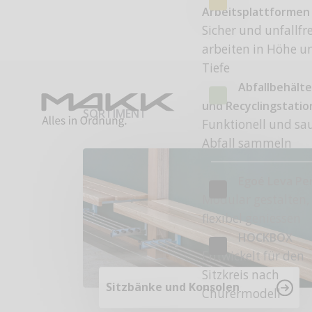
Arbeitsplattformen
Sicher und unfallfre
arbeiten in Höhe u
Tiefe
Abfallbehälte
und Recyclingstati
SORTIMENT
Funktionell und sa
Abfall sammeln
Egoé Leva Pe
Modular gestalten,
flexibel geniessen
HOCKBOX
Entwickelt für den
Sitzkreis nach
Sitzbänke und Konsolen
Churermodell