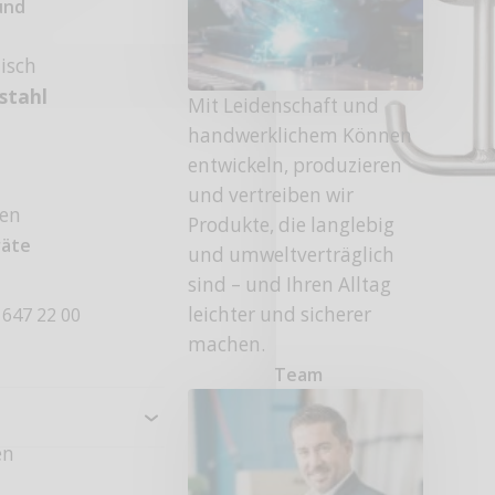
und
tisch
stahl
Mit Leidenschaft und
handwerklichem Können
entwickeln, produzieren
und vertreiben wir
fen
Produkte, die langlebig
räte
und umweltverträglich
sind – und Ihren Alltag
leichter und sicherer
 647 22 00
machen.
Team
en