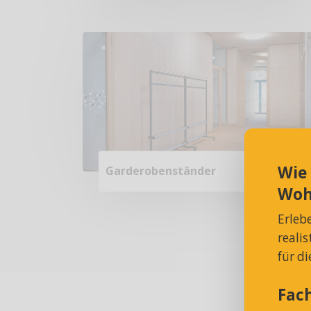
Wie
Garderobenständer
Woh
Erleb
reali
für d
Fac