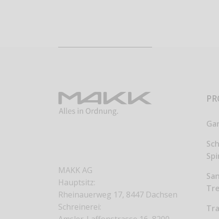
PR
Ga
Sc
Sp
MAKK AG
San
Hauptsitz:
Tr
Rheinauerweg 17, 8447 Dachsen
Schreinerei:
Tr