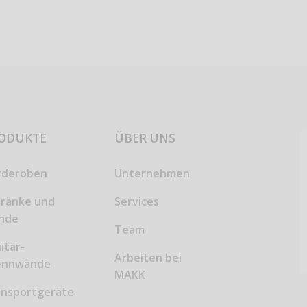
ODUKTE
ÜBER UNS
rderoben
Unternehmen
hränke und
Services
inde
Team
itär-
Arbeiten bei
ennwände
MAKK
ansportgeräte