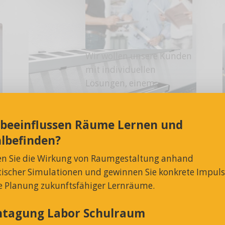
Wir wollen unsere Kunden
mit individuellen
Lösungen, einem
hervorragenden
Kundensupport und
Schirmständer und
 beeinflussen Räume Lernen und
erstklassigem Service
Wandschirmhalter
begeistern.
lbefinden?
Arbeiten bei
en Sie die Wirkung von Raumgestaltung anhand
MAKK
stischer Simulationen und gewinnen Sie konkrete Impul
ie Planung zukunftsfähiger Lernräume.
htagung Labor Schulraum