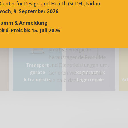
 Center for Design and Health (SCDH), Nidau
och, 9. September 2026
ramm & Anmeldung
ird-Preis bis 15. Juli 2026
Rund 30 hochmotivierte
Mitarbeitende setzen ihre
kreative Energie in
herausragende Produkte
und Dienstleistungen um.
Transport​
geräte
Regaltechnik
Gehören vielleicht auch
Intralogistik
Lagerregale
Ar
Sie bald dazu?