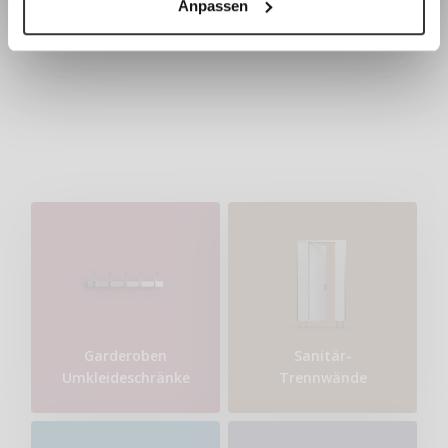
Anpassen
Garderobenschränke
Garderoben
Sanitär-
Umkleideschränke
Trennwände