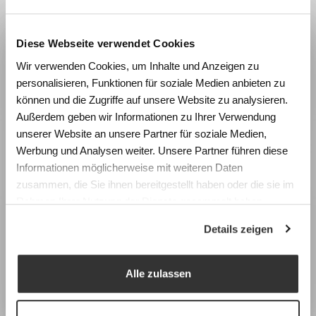
Diese Webseite verwendet Cookies
Wie beeinflussen Räume
Wir verwenden Cookies, um Inhalte und Anzeigen zu
Lernen und Wohlbefinden?
personalisieren, Funktionen für soziale Medien anbieten zu
Erleben Sie die Wirkung von
können und die Zugriffe auf unsere Website zu analysieren.
Schirmständer und
Raumgestaltung anhand realistischer
Außerdem geben wir Informationen zu Ihrer Verwendung
Wandschirmhalter
Simulationen und gewinnen Sie konkrete
unserer Website an unsere Partner für soziale Medien,
Impulse für die Planung zukunftsfähiger
Werbung und Analysen weiter. Unsere Partner führen diese
Lernräume.
Informationen möglicherweise mit weiteren Daten
zusammen, die Sie ihnen bereitgestellt haben oder die sie im
Fachtagung Labor Schulraum
Rahmen Ihrer Nutzung der Dienste gesammelt haben.
Swiss Center for Design and Health (SCDH),
Details zeigen
Nidau
Mittwoch, 9. September 2026
Programm & Anmeldung
Alle zulassen
Earlybird-Preis bis 15. Juli 2026