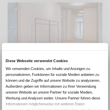
Garderobenständer
Diese Webseite verwendet Cookies
Wie beeinflussen Räume
Wir verwenden Cookies, um Inhalte und Anzeigen zu
Lernen und Wohlbefinden?
personalisieren, Funktionen für soziale Medien anbieten zu
Erleben Sie die Wirkung von
können und die Zugriffe auf unsere Website zu analysieren.
Raumgestaltung anhand realistischer
Außerdem geben wir Informationen zu Ihrer Verwendung
Simulationen und gewinnen Sie konkrete
unserer Website an unsere Partner für soziale Medien,
Impulse für die Planung zukunftsfähiger
Werbung und Analysen weiter. Unsere Partner führen diese
Lernräume.
Informationen möglicherweise mit weiteren Daten
zusammen, die Sie ihnen bereitgestellt haben oder die sie im