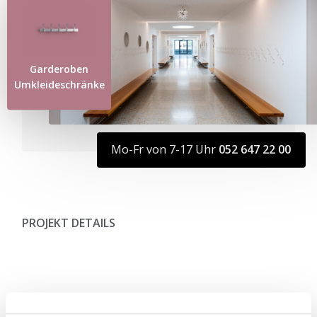
Garderoben
Umkleideschränke
Mo-Fr von 7-17 Uhr
052 647 22 00
PROJEKT DETAILS
LINKS