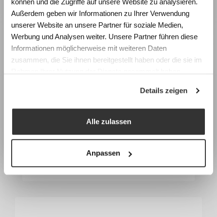
können und die Zugriffe auf unsere Website zu analysieren.
Raumgestaltung anhand realistischer
Außerdem geben wir Informationen zu Ihrer Verwendung
Weitspannregale
Simulationen und gewinnen Sie konkrete
unserer Website an unsere Partner für soziale Medien,
Impulse für die Planung zukunftsfähiger
Werbung und Analysen weiter. Unsere Partner führen diese
Lernräume.
Informationen möglicherweise mit weiteren Daten
zusammen, die Sie ihnen bereitgestellt haben oder die sie im
Fachtagung Labor Schulraum
Rahmen Ihrer Nutzung der Dienste gesammelt haben.
Swiss Center for Design and Health (SCDH),
Details zeigen
Nidau
Mittwoch, 9. September 2026
Programm & Anmeldung
Alle zulassen
Earlybird-Preis bis 15. Juli 2026
Anpassen
Palettenregale