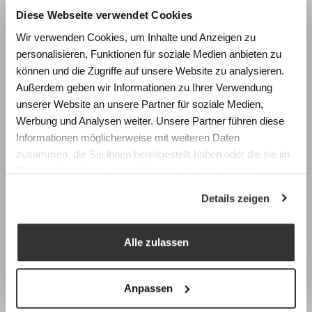
Diese Webseite verwendet Cookies
Wie beeinflussen Räume
Wir verwenden Cookies, um Inhalte und Anzeigen zu
Lernen und Wohlbefinden?
personalisieren, Funktionen für soziale Medien anbieten zu
Erleben Sie die Wirkung von
können und die Zugriffe auf unsere Website zu analysieren.
Raumgestaltung anhand realistischer
Außerdem geben wir Informationen zu Ihrer Verwendung
Simulationen und gewinnen Sie konkrete
unserer Website an unsere Partner für soziale Medien,
Impulse für die Planung zukunftsfähiger
Werbung und Analysen weiter. Unsere Partner führen diese
Lernräume.
Informationen möglicherweise mit weiteren Daten
zusammen, die Sie ihnen bereitgestellt haben oder die sie im
Fachtagung Labor Schulraum
Weitspannregale
Rahmen Ihrer Nutzung der Dienste gesammelt haben.
Swiss Center for Design and Health (SCDH),
Details zeigen
Nidau
Mittwoch, 9. September 2026
Programm & Anmeldung
Alle zulassen
Earlybird-Preis bis 15. Juli 2026
Anpassen