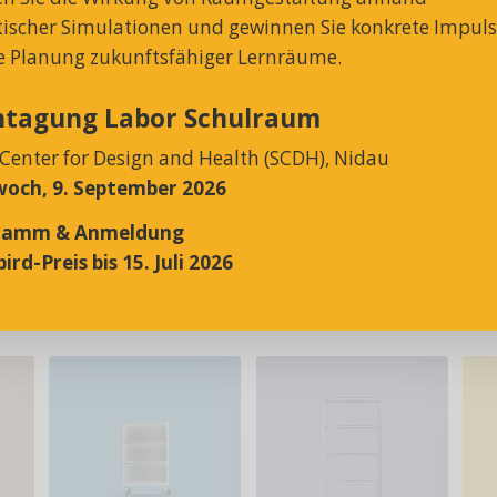
stischer Simulationen und gewinnen Sie konkrete Impul
ie Planung zukunftsfähiger Lernräume.
htagung Labor Schulraum
Rund 30 hochmotivierte
 Center for Design and Health (SCDH), Nidau
Mitarbeitende setzen ihre
och, 9. September 2026
kreative Energie in
BAMBINO WC-
herausragende Produkte
ramm & Anmeldung
Trennwandsystem
und Dienstleistungen um.
ird-Preis bis 15. Juli 2026
Gehören vielleicht auch
Sie bald dazu?