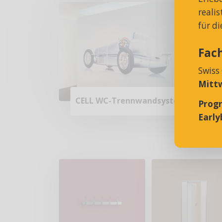
reali
für d
Fac
Swiss
Mittw
CELL WC-Trennwandsystem
Prog
Earlyb