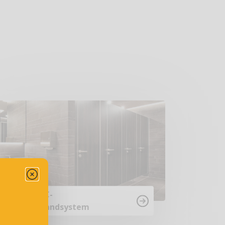
NiUU WC-
Trennwandsystem