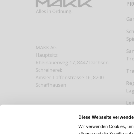
PR
Ga
Sc
Sp
MAKK AG
San
Hauptsitz:
Tr
Rheinauerweg 17, 8447 Dachsen
Schreinerei:
Tr
Amsler-Laffonstrasse 16, 8200
Reg
Schaffhausen
Lag
Lei
Arb
Diese Webseite verwende
Abf
Wir verwenden Cookies, um I
un
können und die Zugriffe auf