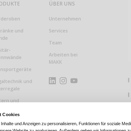
ODUKTE
ÜBER UNS
rderoben
Unternehmen
hränke und
Services
inde
Team
itär-
Arbeiten bei
ennwände
MAKK
ansportgeräte
altechnik und
erregale
tern und
eitsplattformen
t Cookies
allbehälter
nhalte und Anzeigen zu personalisieren, Funktionen für soziale Med
d
 unsere Website zu analysieren. Außerdem geben wir Informationen zu