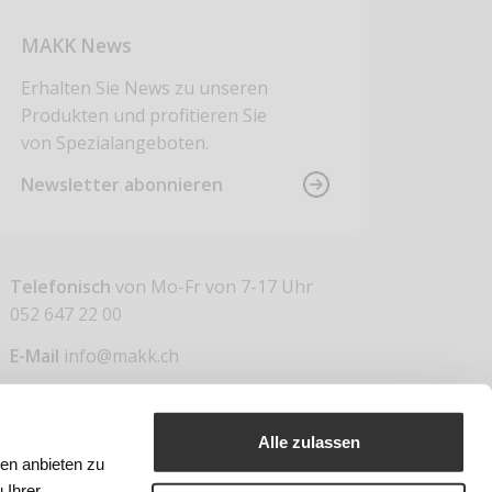
MAKK News
Erhalten Sie News zu unseren
Produkten und profitieren Sie
von Spezialangeboten.
Newsletter abonnieren
Telefonisch
von Mo-Fr von 7-17 Uhr
052 647 22 00
E-Mail
info@makk.ch
Alle zulassen
ien anbieten zu
 Ihrer