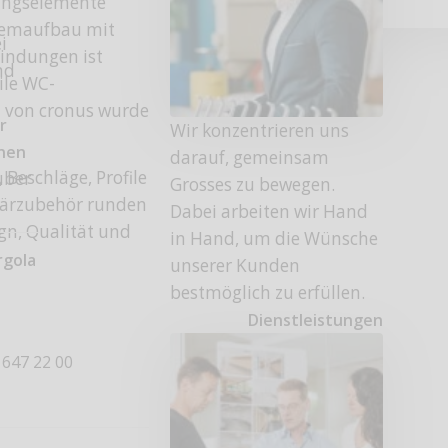
ungselemente
temaufbau mit
i
bindungen ist
nd
ile WC-
t von cronus wurde
r
Wir konzentrieren uns
onen
darauf, gemeinsam
Beschläge, Profile
uber
Grosses zu bewegen.
tärzubehör runden
Dabei arbeiten wir Hand
gn, Qualität und
in Hand, um die Wünsche
rgola
unserer Kunden
bestmöglich zu erfüllen.
Dienstleistungen
 647 22 00