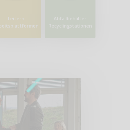
Leitern
Abfallbehälter
beitsplattformen
Recyclingstationen