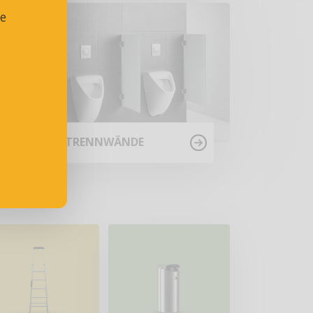
se
URINAL-TRENNWÄNDE