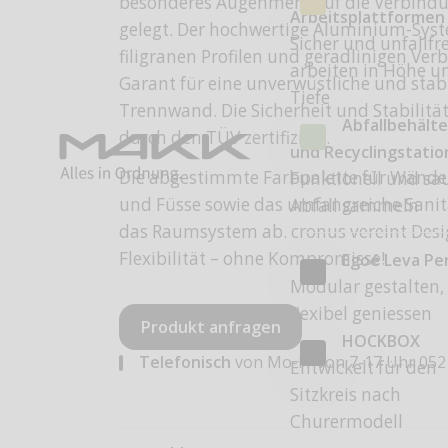
besonderes Augenmerk auf die Verbind
Arbeitsplattformen
gelegt. Der hochwertige Aluminium-Sys
Sicher und unfallfre
filigranen Profilen und geradlinigen Ver
arbeiten in Höhe u
Garant für eine unverwüstliche und stab
Tiefe
Trennwand. Die Sicherheit und Stabilitä
Abfallbehälte
durch den TÜV zertifiziert.
und Recyclingstati
Die abgestimmte Farbpalette für Wände, 
Funktionell und sa
und Füsse sowie das umfangreiche Sani
Abfall sammeln
das Raumsystem ab. cronus vereint Desi
Flexibilität – ohne Kompromisse!
Egoé Leva Pe
Modular gestalten,
flexibel geniessen
Produkt anfragen
HOCKBOX
Telefonisch
von Mo-Fr von 7-17 Uhr
052
Entwickelt für den
Sitzkreis nach
Churermodell