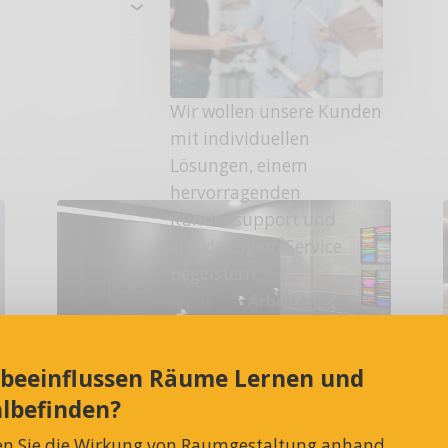
Wir wollen unsere Kunden
mit individuellen
Lösungen, einem
hervorragenden
Kundensupport und
erstklassigem Service
begeistern.
Arbeiten bei
MAKK
 beeinflussen Räume Lernen und
PRIMO WC-
lbefinden?
Trennwandsystem
en Sie die Wirkung von Raumgestaltung anhand