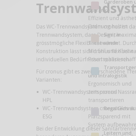
Garderoben 
Trennwandsys
Schränke
Effizient und ästhe
Ordnung halten
Das WC-Trennwandsystem cronus ist da
Sanitär-
Trennwandsystem, dass Design, maxima
Trennwände
grösstmögliche Flexibilität vereint. Durch
Mit Stil und Klasse
Konstruktion lässt sich cronus flexibel 
Privatsphäre schaf
individuellen Bedürfnissen realisieren.
Transportge
Für cronus gibt es zwei verschiedene T
und Intralogistik
Varianten:
Ergonomisch und
zeitsparend
WC-Trennwandsystem cronus Nassr
transportieren
HPL
WC-Trennwandsystem cronus Glas au
Regaltechnik
Platzsparend mit
ESG
System aufbewahr
Bei der Entwicklung dieser Sanitärtren
Leitern und