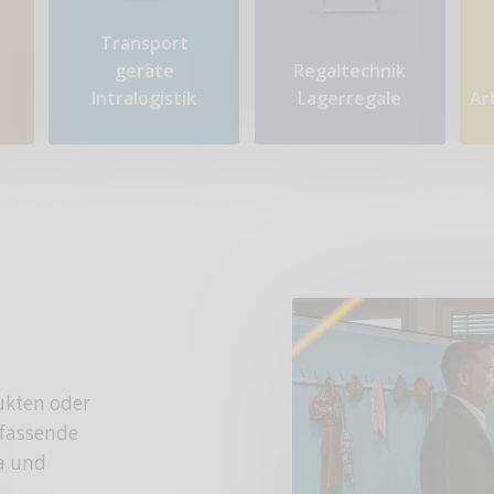
Transport​
geräte
Regaltechnik
Intralogistik
Lagerregale
Ar
ukten oder
fassende
da und