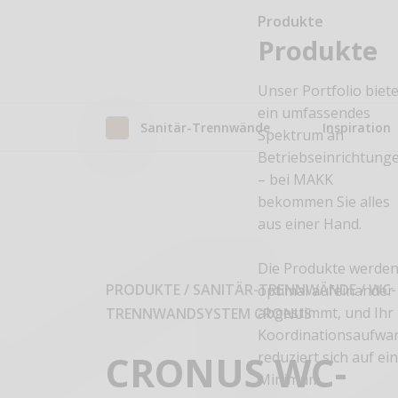
Produkte
Produkte
Unser Portfolio biete
ein umfassendes
Sanitär-Trennwände
Inspiration
Spektrum an
Betriebseinrichtung
– bei MAKK
bekommen Sie alles
aus einer Hand.
Die Produkte werde
PRODUKTE / SANITÄR-TRENNWÄNDE
/
WC-
optimal aufeinander
abgestimmt, und Ihr
TRENNWANDSYSTEM CRONUS
Koordinationsaufwa
CRONUS WC-
reduziert sich auf ei
Minimum.