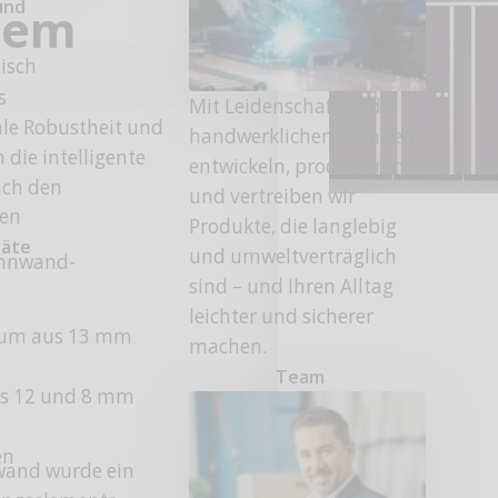
und
tem
tisch
s
Mit Leidenschaft und
le Robustheit und
handwerklichem Können
 die intelligente
entwickeln, produzieren
nach den
und vertreiben wir
fen
Produkte, die langlebig
räte
und umweltverträglich
rennwand-
sind – und Ihren Alltag
leichter und sicherer
aum aus 13 mm
machen.
Team
s 12 und 8 mm
en
nwand wurde ein