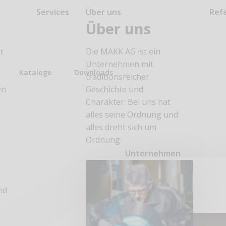
Services
Über uns
Ref
Über uns
t
Die MAKK AG ist ein
Unternehmen mit
Kataloge
Downloads
traditionsreicher
en
Geschichte und
Charakter. Bei uns hat
alles seine Ordnung und
alles dreht sich um
Ordnung.
n
Unternehmen
nd
n