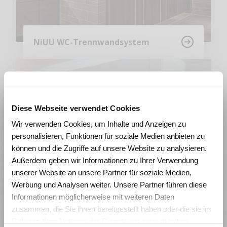
NiUU WC-Trennwandsystem
Diese Webseite verwendet Cookies
Wie beeinflussen Räume
Wir verwenden Cookies, um Inhalte und Anzeigen zu
Lernen und Wohlbefinden?
personalisieren, Funktionen für soziale Medien anbieten zu
Erleben Sie die Wirkung von
können und die Zugriffe auf unsere Website zu analysieren.
Raumgestaltung anhand realistischer
Außerdem geben wir Informationen zu Ihrer Verwendung
Simulationen und gewinnen Sie konkrete
unserer Website an unsere Partner für soziale Medien,
CELL WC-Trennwandsystem
Impulse für die Planung zukunftsfähiger
Werbung und Analysen weiter. Unsere Partner führen diese
Lernräume.
Informationen möglicherweise mit weiteren Daten
zusammen, die Sie ihnen bereitgestellt haben oder die sie im
Fachtagung Labor Schulraum
Rahmen Ihrer Nutzung der Dienste gesammelt haben.