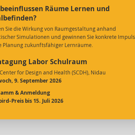
 beeinflussen Räume Lernen und
lbefinden?
en Sie die Wirkung von Raumgestaltung anhand
Rund 30 hochmotivierte
stischer Simulationen und gewinnen Sie konkrete Impul
Mitarbeitende setzen ihre
ie Planung zukunftsfähiger Lernräume.
kreative Energie in
herausragende Produkte
htagung Labor Schulraum
und Dienstleistungen um.
 Center for Design and Health (SCDH), Nidau
Garderobenleiste &
Gehören vielleicht auch
och, 9. September 2026
Wandgarderobe
Sie bald dazu?
ramm & Anmeldung
ird-Preis bis 15. Juli 2026