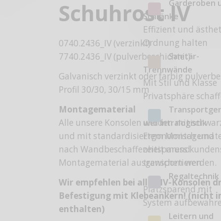
Garderoben 
Schuhrost IV
Schränke
Effizient und ästhe
Ordnung halten
0740.2436_IV (verzinkt)
Sanitär-
7740.2436_IV (pulverbeschichtet)
Trennwände
Galvanisch verzinkt oder farbig pulverbe
Mit Stil und Klasse
Profil 30/30, 30/15 mm
Privatsphäre schaf
Montagematerial
Transportge
Alle unsere Konsolen werden mit schwa
und Intralogistik
Ergonomisch und
und mit standardisiertem Montagemateri
zeitsparend
nach Wandbeschaffenheit muss kundens
transportieren
Montagematerial ausgewichen werden.
Regaltechnik
Wir empfehlen bei allen IV-Konsolen d
Platzsparend mit
Befestigung mit Klebeankern! (nicht 
System aufbewahr
enthalten)
Leitern und