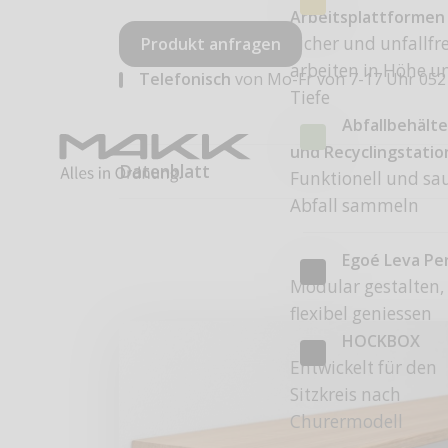
Arbeitsplattformen
Sicher und unfallfre
Produkt anfragen
arbeiten in Höhe u
Telefonisch
von Mo-Fr von 7-17 Uhr
052
Tiefe
Abfallbehälte
und Recyclingstati
Datenblatt
Funktionell und sa
Abfall sammeln
Egoé Leva Pe
Modular gestalten,
flexibel geniessen
HOCKBOX
Entwickelt für den
Sitzkreis nach
Churermodell