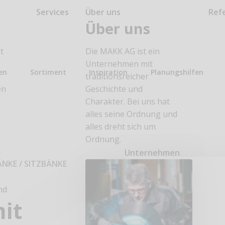
Services
Über uns
Ref
Über uns
t
Die MAKK AG ist ein
Unternehmen mit
en
Sortiment
Inspiration
Planungshilfen
traditionsreicher
en
Geschichte und
Charakter. Bei uns hat
alles seine Ordnung und
alles dreht sich um
Ordnung.
n
Unternehmen
ÄNKE
/
SITZBÄNKE
nd
it
n