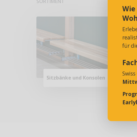
SORTIMENT
Wie
Woh
Erleb
reali
für d
Fac
Swiss
Sitzbänke und Konsolen
Mittw
Prog
Earlyb