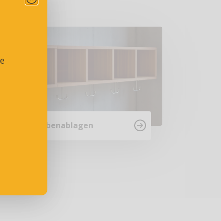
se
Garderobenablagen