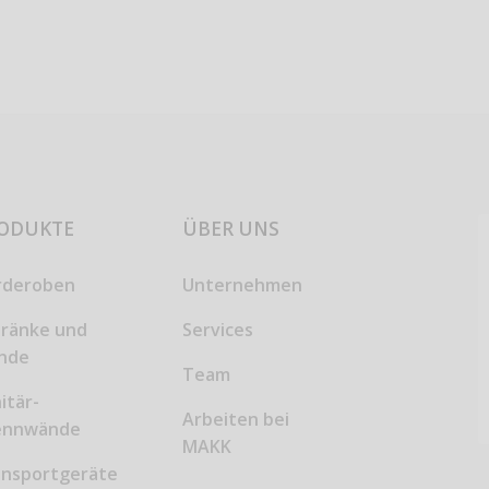
ODUKTE
ÜBER UNS
rderoben
Unternehmen
hränke und
Services
inde
Team
itär-
Arbeiten bei
ennwände
MAKK
ansportgeräte