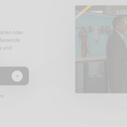
ukten oder
fassende
da und
hr