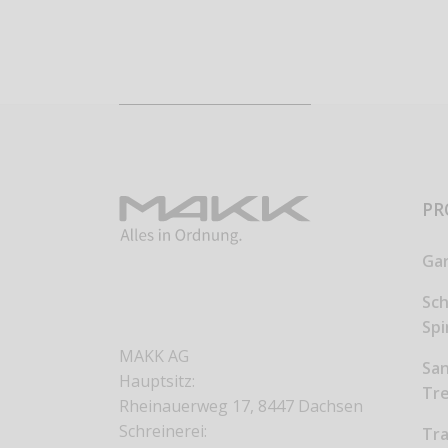
PR
Ga
Sc
Sp
MAKK AG
San
Hauptsitz:
Tr
Rheinauerweg 17, 8447 Dachsen
Schreinerei:
Tr