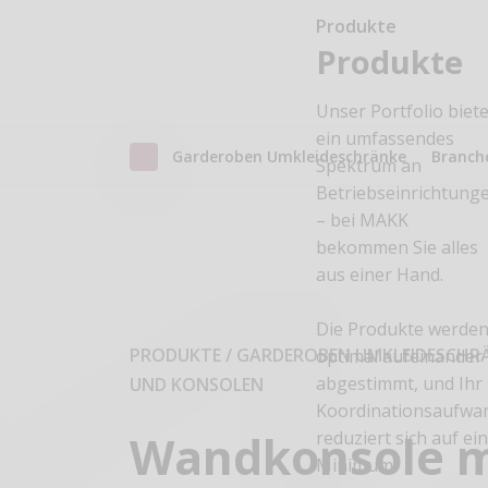
Produkte
Produkte
Unser Portfolio biete
ein umfassendes
Garderoben Umkleideschränke
Branch
Spektrum an
Betriebseinrichtung
– bei MAKK
bekommen Sie alles
aus einer Hand.
Die Produkte werde
PRODUKTE / GARDEROBEN UMKLEIDESCHR
optimal aufeinander
abgestimmt, und Ihr
UND KONSOLEN
Koordinationsaufwa
Wandkonsole m
reduziert sich auf ei
Minimum.