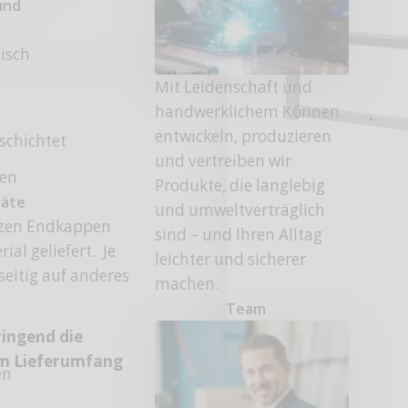
und
tisch
Mit Leidenschaft und
handwerklichem Können
entwickeln, produzieren
schichtet
und vertreiben wir
fen
Produkte, die langlebig
räte
und umweltverträglich
rzen Endkappen
sind – und Ihren Alltag
al geliefert. Je
leichter und sicherer
eitig auf anderes
machen.
Team
ringend die
im Lieferumfang
en