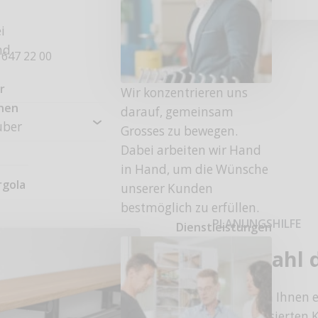
i
nd
 647 22 00
r
Wir konzentrieren uns
onen
darauf, gemeinsam
uber
Grosses zu bewegen.
Dabei arbeiten wir Hand
in Hand, um die Wünsche
rgola
unserer Kunden
bestmöglich zu erfüllen.
PLANUNGSHILFE
Dienstleistungen
Die Wahl d
Wir stellen Ihnen e
standardisierten K