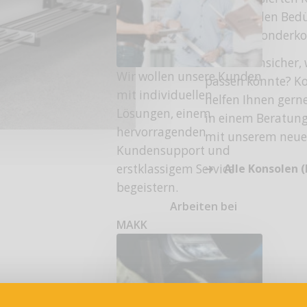
individuellen Bedü
wir auch Sonderko
Sind Sie unsicher,
Wir wollen unsere Kunden
passen könnte? Kon
mit individuellen
helfen Ihnen gerne,
Lösungen, einem
in einem Beratung
hervorragenden
mit unserem neu
Kundensupport und
erstklassigem Service
Alle Konsolen (
begeistern.
Arbeiten bei
MAKK