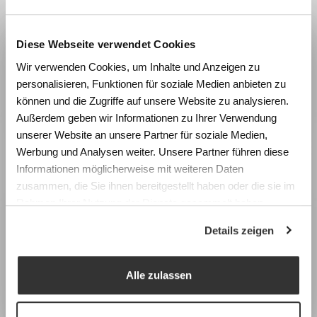
Diese Webseite verwendet Cookies
Wie beeinflussen Räume
Wir verwenden Cookies, um Inhalte und Anzeigen zu
Lernen und Wohlbefinden?
personalisieren, Funktionen für soziale Medien anbieten zu
Erleben Sie die Wirkung von
können und die Zugriffe auf unsere Website zu analysieren.
Garderobenleiste &
Raumgestaltung anhand realistischer
Außerdem geben wir Informationen zu Ihrer Verwendung
Wandgarderobe
Simulationen und gewinnen Sie konkrete
unserer Website an unsere Partner für soziale Medien,
Impulse für die Planung zukunftsfähiger
Werbung und Analysen weiter. Unsere Partner führen diese
Lernräume.
Informationen möglicherweise mit weiteren Daten
zusammen, die Sie ihnen bereitgestellt haben oder die sie im
Fachtagung Labor Schulraum
Rahmen Ihrer Nutzung der Dienste gesammelt haben.
Swiss Center for Design and Health (SCDH),
Details zeigen
Nidau
Mittwoch, 9. September 2026
Programm & Anmeldung
Alle zulassen
Earlybird-Preis bis 15. Juli 2026