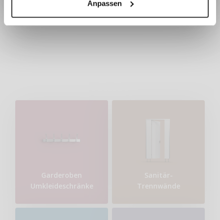
Anpassen
Garderobenablagen
Garderoben
Sanitär-
Umkleideschränke
Trennwände