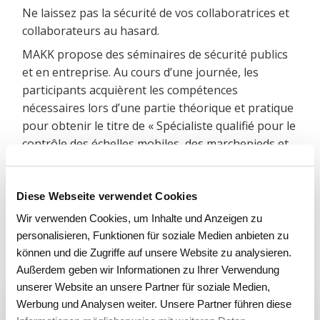
Ne laissez pas la sécurité de vos collaboratrices et
collaborateurs au hasard.
MAKK propose des séminaires de sécurité publics
et en entreprise. Au cours d’une journée, les
participants acquièrent les compétences
nécessaires lors d’une partie théorique et pratique
pour obtenir le titre de « Spécialiste qualifié pour le
contrôle des échelles mobiles, des marchepieds et
des plates-formes ».
Contactez-nous pour plus d’informations sur les
Diese Webseite verwendet Cookies
séminaires publics ou pour obtenir un devis pour
Wir verwenden Cookies, um Inhalte und Anzeigen zu
un séminaire dans votre entreprise (à partir de 6
personalisieren, Funktionen für soziale Medien anbieten zu
personnes).
können und die Zugriffe auf unsere Website zu analysieren.
Info séminaire de sécurité
Außerdem geben wir Informationen zu Ihrer Verwendung
unserer Website an unsere Partner für soziale Medien,
Werbung und Analysen weiter. Unsere Partner führen diese