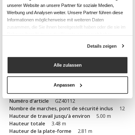
GZ40109
unserer Website an unsere Partner für soziale Medien,
9
Werbung und Analysen weiter. Unsere Partner führen diese
4.25 m
Informationen möglicherweise mit weiteren Daten
2.76 m
zusammen, die Sie ihnen bereitgestellt haben oder die sie im
2.11 m
Rahmen Ihrer Nutzung der Dienste gesammelt haben.
11.90 kg
Details zeigen
GZ40110
10
Alle zulassen
4.50 m
3.01 m
2.34 m
Anpassen
13.50 kg
GZ40112
12
5.00 m
3.48 m
2.81 m