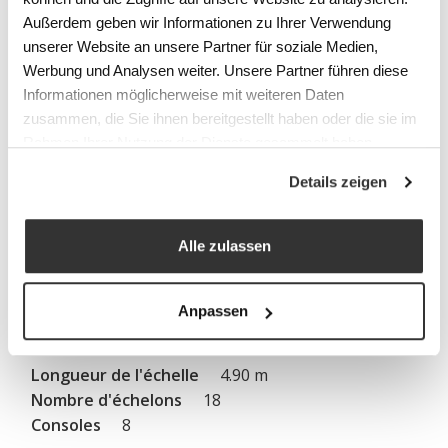
AS6166.0300
Außerdem geben wir Informationen zu Ihrer Verwendung
4.30 m
unserer Website an unsere Partner für soziale Medien,
Werbung und Analysen weiter. Unsere Partner führen diese
16
Informationen möglicherweise mit weiteren Daten
6
zusammen, die Sie ihnen bereitgestellt haben oder die sie im
Rahmen Ihrer Nutzung der Dienste gesammelt haben.
Details zeigen
AS6176.0300
4.60 m
17
Alle zulassen
6
Anpassen
AS6188.0300
4.90 m
18
8