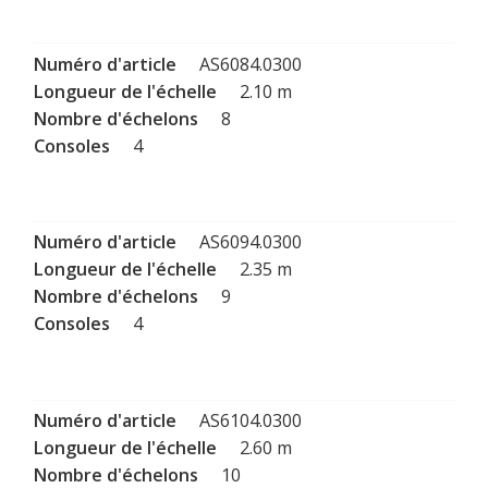
AS6084.0300
2.10 m
8
4
AS6094.0300
2.35 m
9
4
AS6104.0300
2.60 m
10