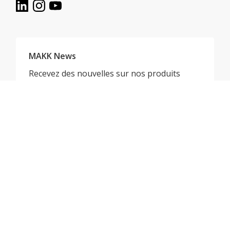
MAKK News
Recevez des nouvelles sur nos produits
et profitez d'offres spéciales.
S'inscrire à la newsletter
Par téléphone
de lundi au vendredi de 7h à 17h
052 647 22 00
E-Mail
info@makk.ch
© MAKK AG - 2026
Impressum
Protection des données
CONDITIONS