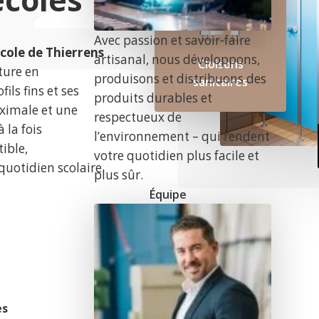
Avec passion et savoir-faire
École de Thierrens
artisanal, nous développons,
Cloisons
ture en
produisons et distribuons des
sanitaires
ils fins et ses
produits durables et
aximale et une
respectueux de
 la fois
l’environnement – qui rendent
ible,
votre quotidien plus facile et
uotidien scolaire.
plus sûr.
Équipe
es