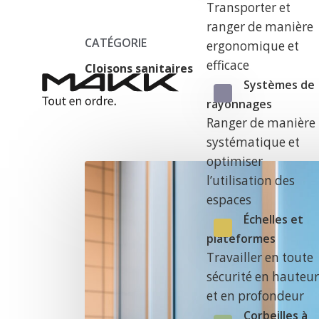
Transporter et
ranger de manière
CATÉGORIE
ergonomique et
efficace
Cloisons sanitaires
Systèmes de
rayonnages
Ranger de manière
systématique et
optimiser
l’utilisation des
espaces
Échelles et
plateformes
Travailler en toute
sécurité en hauteu
et en profondeur
Corbeilles à