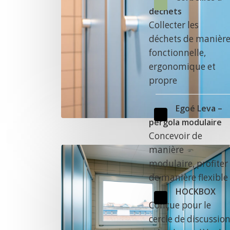
déchets
Collecter les
déchets de manièr
fonctionnelle,
ergonomique et
propre
Egoé Leva –
pergola modulaire
Concevoir de
manière
modulaire, profiter
de manière flexible
HOCKBOX
Conçue pour le
cercle de discussio