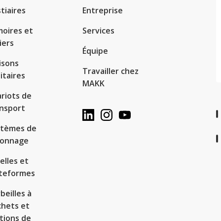
tiaires
Entreprise
oires et
Services
iers
Équipe
isons
Travailler chez
itaires
MAKK
riots de
nsport
stèmes de
yonnage
elles et
ateformes
beilles à
hets et
tions de