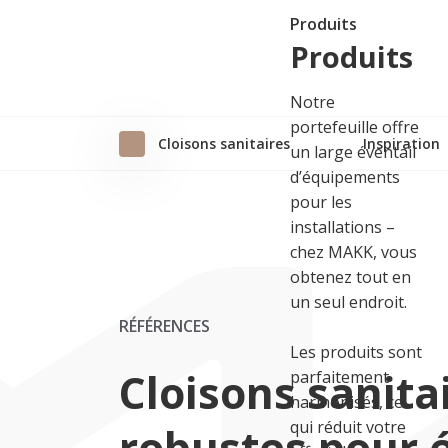
Produits
Produits
Notre
portefeuille offre
Cloisons sanitaires
Inspiration
un large éventail
d’équipements
pour les
installations –
chez MAKK, vous
obtenez tout en
un seul endroit.
RÉFÉRENCES
Les produits sont
Cloisons sanita
parfaitement
harmonisés, ce
qui réduit votre
robustes pour 