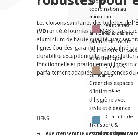
effort de
coordination au
minimum.
Les cloisons sanitaires des toilettes de
l’
Vestiaires,
(VD)
ont été fournies par MAKK. La struc
armoires & casiers
aluminium de haute qualité, avec ses prof
Maintenir l’ordre
lignes épurées, garantit une stabilité m
de manière efficace
durabilité exceptionnelle – une solution à
et esthétique
fonctionnelle et pratiquement indestruct
Cloisons
parfaitement adaptée aux exigences du q
sanitaires
Créer des espaces
d’intimité et
d’hygiène avec
style et élégance
Chariots de
LIENS
transport &
intralogistique
Vue d'ensemble des cloisons sanitair