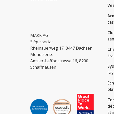
Ves
Arm
cas
Clo
MAKK AG
san
Siège social:
Rheinauerweg 17, 8447 Dachsen
Cha
Menuiserie:
tra
Amsler-Laffonstrasse 16, 8200
Sy
Schaffhausen
ra
Ech
pl
Cor
déc
sta