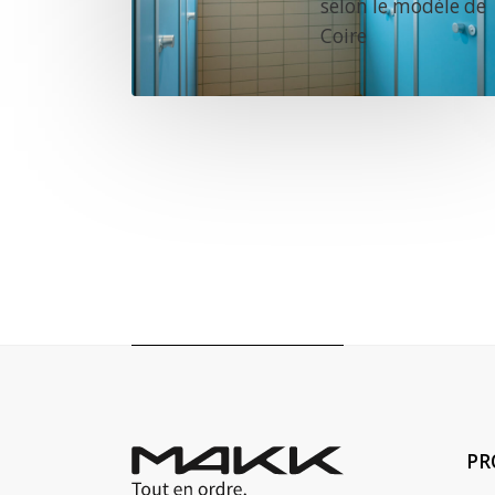
selon le modèle de
Coire
PR