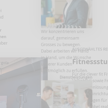
i
nd
r
Wir konzentrieren uns
onen
darauf, gemeinsam
uber
Grosses zu bewegen.
AUSGEWÄHLTES RE
Dabei arbeiten wir Hand
in Hand, um die Wünsche
Fitnessstu
rgola
unserer Kunden
bestmöglich zu erfüllen.
Für die
clever fit
Fi
Dienstleistungen
Volketswil
sowie
F
Garderobenlösung
weiteren Einricht
Verkleidungen fü
und TV-Möbel real