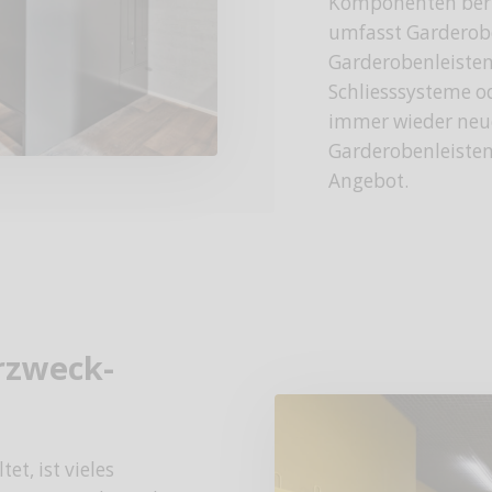
Komponenten berü
umfasst Garderobe
Garderobenleisten
Schliesssysteme o
immer wieder neue
Garderobenleisten
Angebot.
rzweck-
t, ist vieles