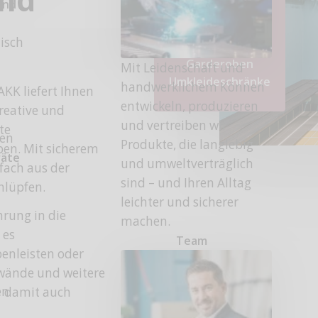
und
tisch
Garderoben
Mit Leidenschaft und
Umkleideschränke
handwerklichem Können
AKK liefert Ihnen
entwickeln, produzieren
kreative und
und vertreiben wir
te
fen
Produkte, die langlebig
en. Mit sicherem
räte
und umweltverträglich
fach aus der
sind – und Ihren Alltag
chlüpfen.
leichter und sicherer
hrung in die
machen.
 es
Team
benleisten oder
wände und weitere
en
– damit auch