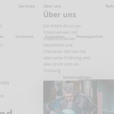
Services
Über uns
Ref
Über uns
t
Die MAKK AG ist ein
Unternehmen mit
en
Sortiment
Inspiration
Planungshilfen
traditionsreicher
en
Geschichte und
Charakter. Bei uns hat
alles seine Ordnung und
alles dreht sich um
Ordnung.
n
Unternehmen
CHEN
nd
n
und