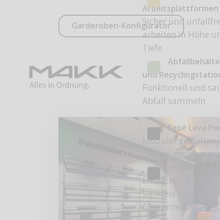
Arbeitsplattformen
Sicher und unfallfre
Garderoben-Konfigurator
arbeiten in Höhe u
Tiefe
Abfallbehälte
und Recyclingstati
Funktionell und sa
Abfall sammeln
Egoé Leva Pe
Modular gestalten,
flexibel geniessen
HOCKBOX
Entwickelt für den
Sitzkreis nach
Churermodell