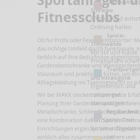
Garderoben 
Schränke
Fitnessclubs
Effizient und ästhe
Ordnung halten
Sanitär-
Ob für Profis oder Feierabendsportler: M
Trennwände
das richtige Umfeld durch funktionale, 
Mit Stil und Klasse
farblich auf Ihre Bedürfnisse abgestimm
Privatsphäre schaf
Garderobenschränke und Wandgarderob
Transportge
Stauraum und praktische Extras, um ein
und Intralogistik
Alltagskleidung ins Trainingsoutfit zu s
Ergonomisch und
zeitsparend
Wir bei MAKK stecken unsere ganze Erfa
transportieren
Planung Ihrer Garderobenanlagen. Seien
Regaltechnik
Metallschränke, Schliessfächer, Gardero
Platzsparend mit
eine Kombination davon. Sanitär-Trenn
System aufbewahr
Einrichtungen ergänzen unser Angebot 
Leitern und
wirklich alles zusammenpasst.