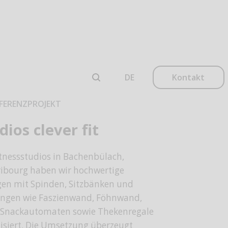
Kontakt
FERENZPROJEKT
dios clever fit
tnessstudios in
Bachenbülach
,
ribourg
haben wir hochwertige
en mit Spinden, Sitzbänken und
ungen wie Faszienwand, Föhnwand,
r Snackautomaten sowie Thekenregale
isiert. Die Umsetzung überzeugt