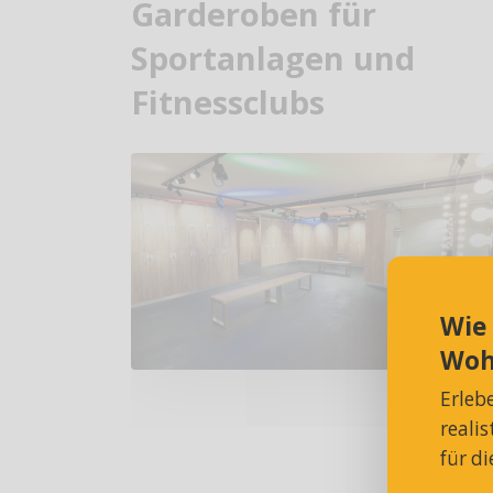
Garderoben für
Sportanlagen und
Fitnessclubs
Wie
Woh
Erleb
reali
für d