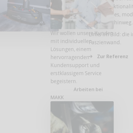
durch Funktionalit
einheitliches, mod
Standorte hinweg.
Wir wollen unsere Kunden
Links im Bild: die 
mit individuellen
Faszienwand.
Lösungen, einem
Zur Referenz
hervorragenden
Kundensupport und
erstklassigem Service
begeistern.
Arbeiten bei
MAKK