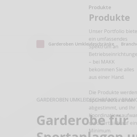
Produkte
Produkte
Unser Portfolio biete
ein umfassendes
Garderoben Umkleideschränke
Branch
Spektrum an
Betriebseinrichtung
– bei MAKK
bekommen Sie alles
aus einer Hand.
Die Produkte werde
GARDEROBEN UMKLEIDESCHRÄNKE
/
BRAN
optimal aufeinander
abgestimmt, und Ihr
Garderobe für
Koordinationsaufwa
reduziert sich auf ei
Minimum.
Sportanlagen 