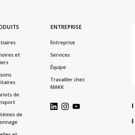
ODUITS
ENTREPRISE
tiaires
Entreprise
oires et
Services
iers
Équipe
isons
Travailler chez
itaires
MAKK
riots de
nsport
stèmes de
yonnage
elles et