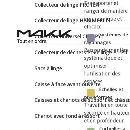
Transporter et
Collecteur de linge PROTEA
ranger de manière
ergonomique et
Collecteur de linge HAMMERLIT
efficace
Systèmes de
Collecteur universel CLAPPY
rayonnages
Ranger de manière
Collecteur de déchets et de linge P1-P4
systématique et
optimiser
Sacs à linge
l’utilisation des
espaces
Caisse à face avant ouverte
Échelles et
plateformes
Caisses et chariots de support et châssi
Travailler en toute
sécurité en hauteu
Chariot avec fond à ressort
et en profondeur
Corbeilles à