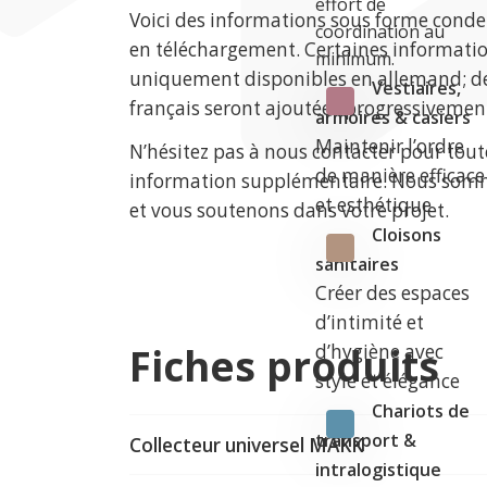
effort de
Voici des informations sous forme conde
coordination au
en téléchargement. Certaines informati
minimum.
uniquement disponibles en allemand; de
Vestiaires,
français seront ajoutées progressivemen
armoires & casiers
Maintenir l’ordre
N’hésitez pas à nous contacter pour tou
de manière efficace
information supplémentaire. Nous somm
et esthétique
et vous soutenons dans votre projet.
Cloisons
sanitaires
Créer des espaces
d’intimité et
Fiches produits
d’hygiène avec
style et élégance
Chariots de
transport &
Collecteur universel MAKK
intralogistique