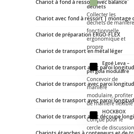
Chariot à fond à ressort avec balance
déchets
Collecter les
Chariot avec fond à ressort | montage 
déchets de manièr
fonctionnelle,
Chariot de préparation ERGO-FLEX
ergonomique et
propre
Chariot de transport en métal léger
Egoé Leva –
Chariot de transport avec paroi longitud
pergola modulaire
Concevoir de
Chariot de transport avec paroi longitud
manière
modulaire, profiter
Chariot de transport avec paroi longitud
de manière flexible
HOCKBOX
Chariot de transport avec découpe longi
Conçue pour le
cercle de discussio
Chariots étanches à conteneurs et de 