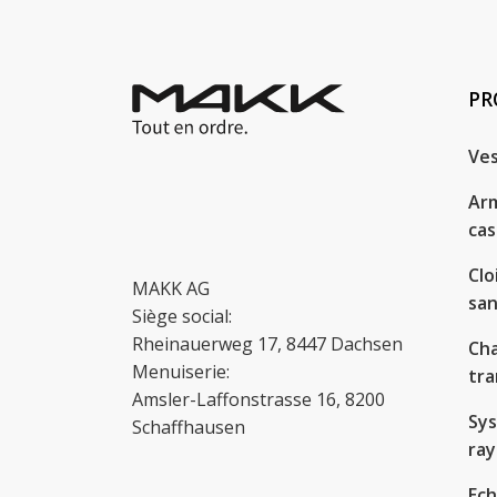
PR
Ves
Arm
cas
Clo
MAKK AG
san
Siège social:
Rheinauerweg 17, 8447 Dachsen
Cha
Menuiserie:
tra
Amsler-Laffonstrasse 16, 8200
Sy
Schaffhausen
ra
Ech