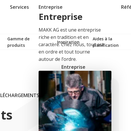
Services
Entreprise
Réf
Entreprise
MAKK AG est une entreprise
riche en tradition et en
Gamme de
Aides à la
Inspiration
caractère. Chez nous, tout est
produits
planification
en ordre et tout tourne
autour de l’ordre.
Entreprise
ÉLÉCHARGEMENTS
ts