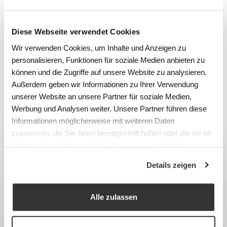
LIENS
Diese Webseite verwendet Cookies
Übersicht Garderoben und
Wir verwenden Cookies, um Inhalte und Anzeigen zu
Umkleideschränke
personalisieren, Funktionen für soziale Medien anbieten zu
können und die Zugriffe auf unsere Website zu analysieren.
Röck Baggenstos Architekten
Außerdem geben wir Informationen zu Ihrer Verwendung
unserer Website an unsere Partner für soziale Medien,
CATÉGORIE
Werbung und Analysen weiter. Unsere Partner führen diese
Vestiaires, armoires et casiers
Informationen möglicherweise mit weiteren Daten
zusammen, die Sie ihnen bereitgestellt haben oder die sie im
Rahmen Ihrer Nutzung der Dienste gesammelt haben.
Details zeigen
Alle zulassen