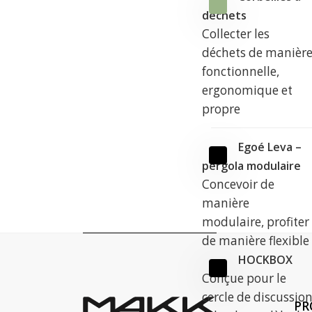
déchets
Collecter les
déchets de manièr
fonctionnelle,
ergonomique et
propre
Egoé Leva –
pergola modulaire
Concevoir de
manière
modulaire, profiter
de manière flexible
HOCKBOX
Conçue pour le
cercle de discussio
PR