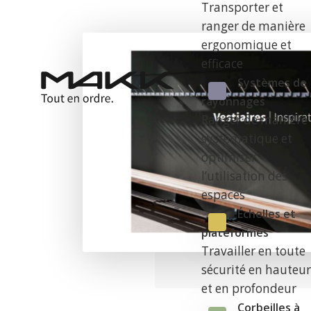
Transporter et
ranger de manière
ergonomique et
efficace
Systèmes de
rayonnages
Ranger de manière
systématique et
optimiser
l’utilisation des
espaces
Échelles et
plateformes
Travailler en toute
sécurité en hauteu
et en profondeur
Corbeilles à