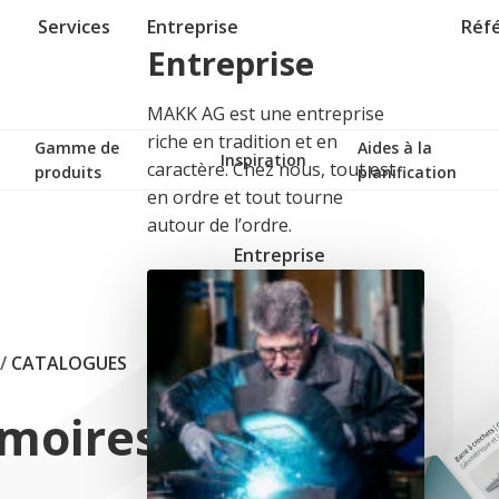
Services
Entreprise
Réf
Entreprise
MAKK AG est une entreprise
riche en tradition et en
Gamme de
Aides à la
Inspiration
caractère. Chez nous, tout est
produits
planification
en ordre et tout tourne
autour de l’ordre.
Entreprise
/
CATALOGUES
rmoires