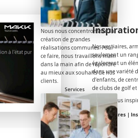
Inspiratio
Nous nous concentrons sur la
création de grandes
Nos vestiaires, ar
réalisations communes. Pour
seulement un range
ce faire, nous travaillons main
également un élé
dans la main afin de répondre
dans une variété d
au mieux aux souhaits de nos
d’enfants, de centre
clients.
de clubs de golf e
Services
Laissez-vous inspir
Vestiaires | Ins
r