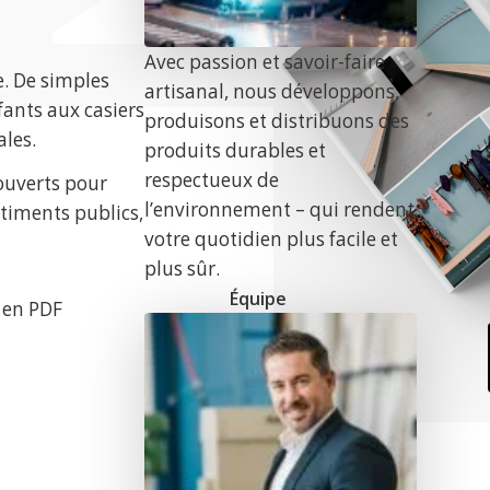
Avec passion et savoir-faire
e. De simples
artisanal, nous développons,
fants aux casiers
produisons et distribuons des
ales.
produits durables et
respectueux de
 ouverts pour
l’environnement – qui rendent
âtiments publics,
votre quotidien plus facile et
plus sûr.
Équipe
 en PDF