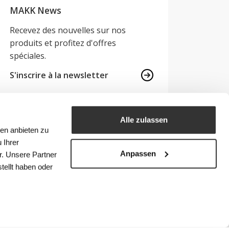
MAKK News
Recevez des nouvelles sur nos
produits et profitez d'offres
spéciales.
S'inscrire à la newsletter
Alle zulassen
Par téléphone
de lundi au vendredi de 7h
ien anbieten zu
à 17h
052 647 22 00
 Ihrer
Anpassen
E-Mail
info@makk.ch
r. Unsere Partner
tellt haben oder