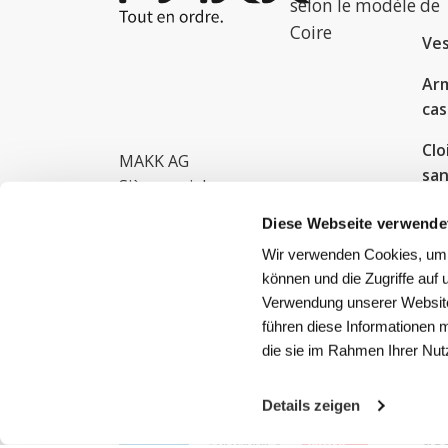
selon le modèle de
Coire
Ves
Arm
cas
Clo
MAKK AG
san
Siège social:
Rheinauerweg 17, 8447 Dachsen
Cha
Diese Webseite verwende
Menuiserie:
tra
Wir verwenden Cookies, um I
Amsler-Laffonstrasse 16, 8200
können und die Zugriffe auf
Sy
Schaffhausen
Verwendung unserer Website
ra
führen diese Informationen 
Ech
die sie im Rahmen Ihrer Nu
pl
Details zeigen
Cor
déc