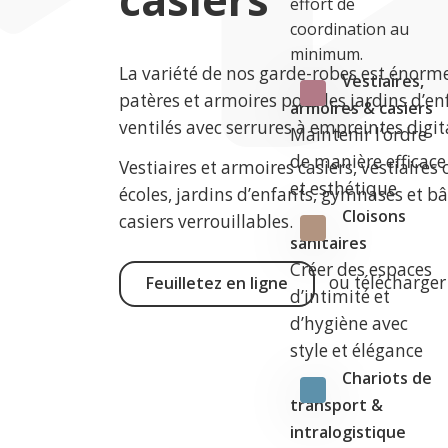
effort de
coordination au
minimum.
La variété de nos garde-robes est énorm
Vestiaires,
patères et armoires pour les jardins d’en
armoires & casiers
ventilés avec serrures à empreintes digit
Maintenir l’ordre
de manière efficace
Vestiaires et armoires casiers, vestiaires
et esthétique
écoles, jardins d’enfants, gymnases et b
Cloisons
casiers verrouillables.
sanitaires
Créer des espaces
ou
télécharger
Feuilletez en ligne
d’intimité et
d’hygiène avec
style et élégance
Chariots de
transport &
intralogistique