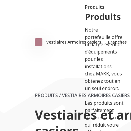
Produits
Produits
Notre
portefeuille offre
Vestiaires Armoires casiers
Branches
un large éventail
d’équipements
pour les
installations –
chez MAKK, vous
obtenez tout en
un seul endroit.
PRODUITS / VESTIAIRES ARMOIRES CASIERS
Les produits sont
Vestiaires et a
parfaitement
harmonisés, ce
qui réduit votre
casiers