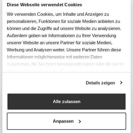
Diese Webseite verwendet Cookies
LIENS
Wir verwenden Cookies, um Inhalte und Anzeigen zu
personalisieren, Funktionen für soziale Medien anbieten zu
Vue d'ensemble des vestiaires et des casiers
können und die Zugriffe auf unsere Website zu analysieren.
de vestiaire
Außerdem geben wir Informationen zu Ihrer Verwendung
Vue d'ensemble des corbeilles à déchets et
unserer Website an unsere Partner für soziale Medien,
stations de recyclage
Werbung und Analysen weiter. Unsere Partner führen diese
Informationen möglicherweise mit weiteren Daten
zusammen, die Sie ihnen bereitgestellt haben oder die sie im
CATÉGORIE
Rahmen Ihrer Nutzung der Dienste gesammelt haben.
Vestiaires, armoires et casiers
Details zeigen
Alle zulassen
Anpassen