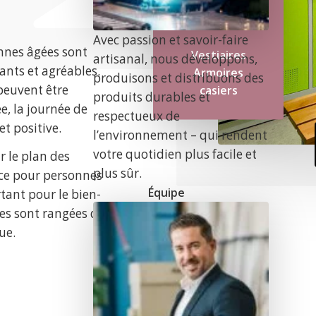
Avec passion et savoir-faire
nnes âgées sont
Vestiaires
artisanal, nous développons,
lants et agréables.
Armoires
produisons et distribuons des
 peuvent être
casiers
produits durables et
e, la journée de
respectueux de
t positive.
l’environnement – qui rendent
votre quotidien plus facile et
r le plan des
plus sûr.
nce pour personnes
Équipe
tant pour le bien-
les sont rangées de
ue.