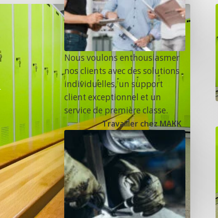
e
Nous voulons enthousiasmer
nos clients avec des solutions
individuelles, un support
client exceptionnel et un
service de première classe.
Travailler chez MAKK
n