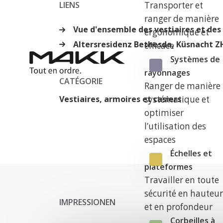
Transporter et
LIENS
ranger de manière
Vue d'ensemble des vestiaires et des 
ergonomique et
Altersresidenz Bethesda, Küsnacht Z
efficace
Systèmes de
rayonnages
CATÉGORIE
Ranger de manière
systématique et
Vestiaires, armoires et casiers
optimiser
l’utilisation des
espaces
Échelles et
plateformes
Travailler en toute
sécurité en hauteu
IMPRESSIONEN
et en profondeur
Corbeilles à