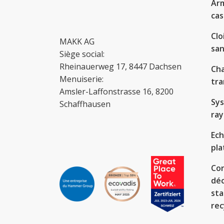
Arm
cas
Clo
MAKK AG
san
Siège social:
Rheinauerweg 17, 8447 Dachsen
Cha
Menuiserie:
tra
Amsler-Laffonstrasse 16, 8200
Sy
Schaffhausen
ra
Ech
pl
Cor
déc
sta
rec