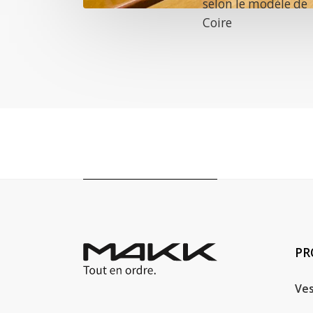
selon le modèle de
Coire
PR
Ves