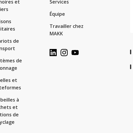
oires et
Services
iers
Équipe
isons
Travailler chez
itaires
MAKK
riots de
nsport
stèmes de
yonnage
elles et
ateformes
beilles à
hets et
tions de
yclage