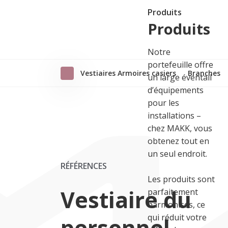
Produits
Produits
Notre
portefeuille offre
Vestiaires Armoires casiers
Branches
un large éventail
d’équipements
pour les
installations –
chez MAKK, vous
obtenez tout en
un seul endroit.
RÉFÉRENCES
Les produits sont
Vestiaire du
parfaitement
harmonisés, ce
qui réduit votre
personnel