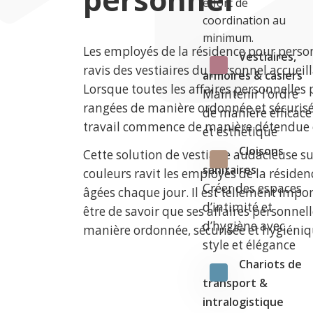
effort de
coordination au
minimum.
Les employés de la résidence pour perso
Vestiaires,
ravis des vestiaires du personnel accueil
armoires & casiers
Lorsque toutes les affaires personnelles
Maintenir l’ordre
rangées de manière ordonnée et sécurisé
de manière efficace
travail commence de manière détendue e
et esthétique
Cloisons
Cette solution de vestiaire audacieuse su
sanitaires
couleurs ravit les employés de la réside
Créer des espaces
âgées chaque jour. Il est tellement impor
d’intimité et
être de savoir que ses affaires personnel
d’hygiène avec
manière ordonnée, sécurisée et hygiéniq
style et élégance
Chariots de
transport &
intralogistique