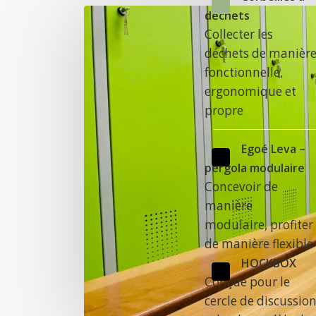
déchets
Collecter les
déchets de manièr
fonctionnelle,
ergonomique et
propre
Egoé Leva –
pergola modulaire
Concevoir de
manière
modulaire, profiter
de manière flexible
HOCKBOX
Conçue pour le
cercle de discussio