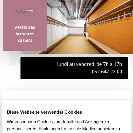
Vestiaires
Armoires
casiers
lundi au vendredi de 7h à 17h
052 647 22 00
LIENS
Diese Webseite verwendet Cookies
Vue d'ensemble des vestiaires et des casiers
de vestiaire
Wir verwenden Cookies, um Inhalte und Anzeigen zu
personalisieren, Funktionen für soziale Medien anbieten zu
HSR Real Estate AG