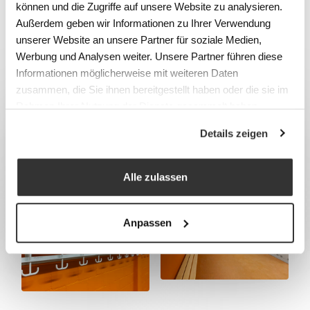
können und die Zugriffe auf unsere Website zu analysieren.
Außerdem geben wir Informationen zu Ihrer Verwendung
CATÉGORIE
unserer Website an unsere Partner für soziale Medien,
Vestiaires, armoires et casiers
Werbung und Analysen weiter. Unsere Partner führen diese
Informationen möglicherweise mit weiteren Daten
zusammen, die Sie ihnen bereitgestellt haben oder die sie im
Rahmen Ihrer Nutzung der Dienste gesammelt haben.
Details zeigen
Alle zulassen
Anpassen