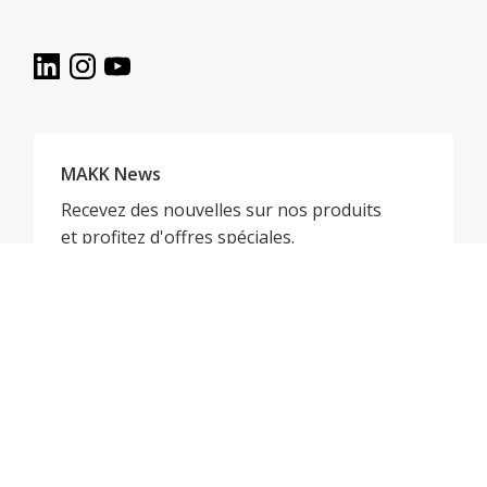
MAKK News
Recevez des nouvelles sur nos produits
et profitez d'offres spéciales.
S'inscrire à la newsletter
Par téléphone
de lundi au vendredi de 7h à 17h
052 647 22 00
E-Mail
info@makk.ch