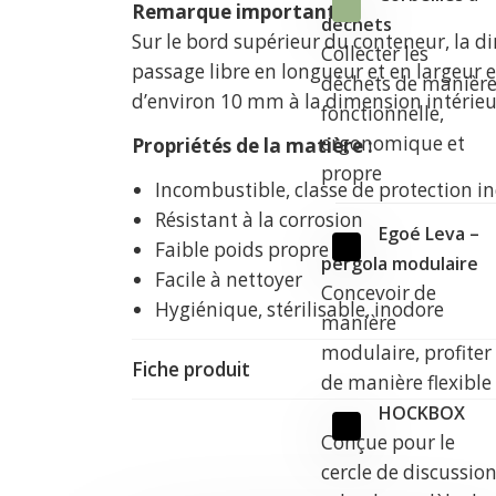
Remarque importante :
déchets
Sur le bord supérieur du conteneur, la 
Collecter les
passage libre en longueur et en largeur e
déchets de manièr
d’environ 10 mm à la dimension intérieu
fonctionnelle,
ergonomique et
Propriétés de la matière :
propre
Incombustible, classe de protection i
Résistant à la corrosion
Egoé Leva –
Faible poids propre
pergola modulaire
Facile à nettoyer
Concevoir de
Hygiénique, stérilisable, inodore
manière
modulaire, profiter
Fiche produit
de manière flexible
HOCKBOX
Conçue pour le
cercle de discussio