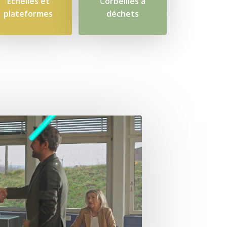
Échelles et
Corbeilles à
plateformes
déchets