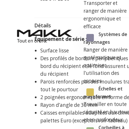
Transporter et
ranger de manière
ergonomique et
Détails
efficace
Systèmes de
Équipement de série :
rayonnages
Ranger de manière
Surface lisse
systématique et
Des profilés de bordure périphériques 
optimiser
bord du récipient et le fond assurent
l’utilisation des
du récipient
espaces
Parois renforcées par des moulures tr
Échelles et
tout le pourtour
plateformes
2 poignées ergonomiques en forme d
Travailler en toute
Rayon d’angle de 30 mm
sécurité en hauteu
Caisses empilables adaptées aux dim
et en profondeur
palettes Euro (exception voir tableau)
Corbeilles à