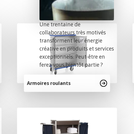
Une trentaine de
collaborateurs très motivés
transforment leur énergie
créative en produits et services
exceptionnels. Peut-être en
ferez-vous bientôt partie ?
Armoires roulants