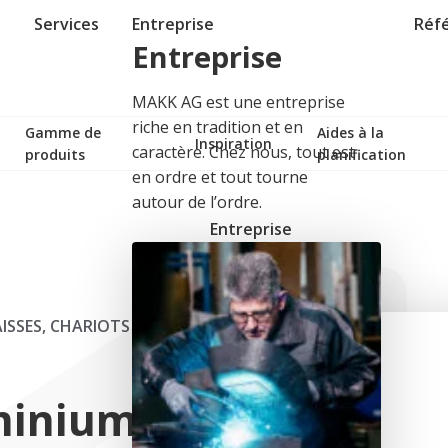
Services
Entreprise
Réf
Entreprise
MAKK AG est une entreprise
riche en tradition et en
Gamme de
Aides à la
Inspiration
caractère. Chez nous, tout est
produits
planification
en ordre et tout tourne
autour de l’ordre.
Entreprise
ISSES, CHARIOTS
minium