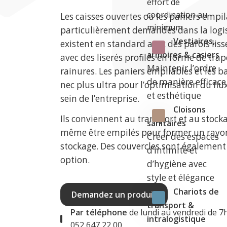
effort de
coordination au
Les caisses ouvertes ou les paniers empi
minimum.
particulièrement demandés dans la logist
Vestiaires,
existent en standard avec des parois liss
armoires & casiers
avec des liserés profilés en forme de tra
Maintenir l’ordre
rainures. Les paniers empilables et les b
de manière efficace
nec plus ultra pour l’optimisation du flu
et esthétique
sein de l’entreprise.
Cloisons
Ils conviennent au transport et au stock
sanitaires
même être empilés pour former un ray
Créer des espaces
stockage. Des couvercles sont également
d’intimité et
option.
d’hygiène avec
style et élégance
Chariots de
Demandez un produit
transport &
Par téléphone
de lundi au vendredi de 7
intralogistique
052 647 22 00