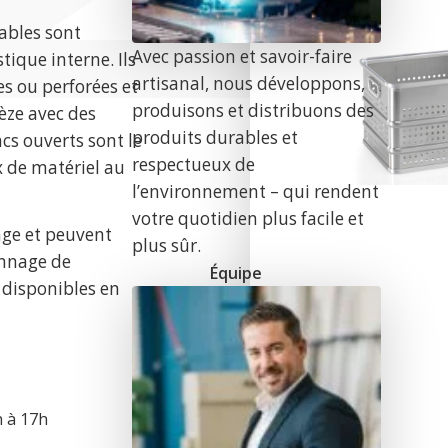
lables sont
Avec passion et savoir-faire
ique interne. Ils
artisanal, nous développons,
es ou perforées et
produisons et distribuons des
pèze avec des
produits durables et
acs ouverts sont le
respectueux de
x de matériel au
l’environnement – qui rendent
votre quotidien plus facile et
age et peuvent
plus sûr.
onnage de
Équipe
 disponibles en
h à 17h