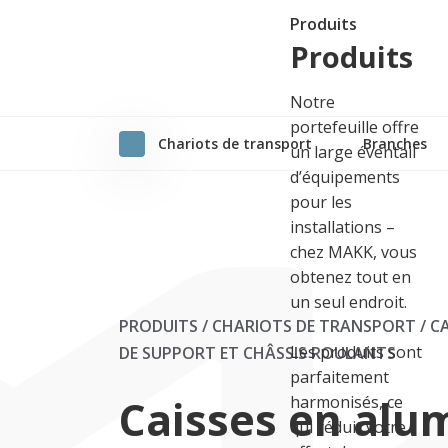
Produits
Produits
Notre
portefeuille offre
Chariots de transport
Branches
un large éventail
d’équipements
pour les
installations –
chez MAKK, vous
obtenez tout en
un seul endroit.
PRODUITS / CHARIOTS DE TRANSPORT
/
CA
Les produits sont
DE SUPPORT ET CHÂSSIS ROULANTS
parfaitement
Caisses en alu
harmonisés, ce
qui réduit votre